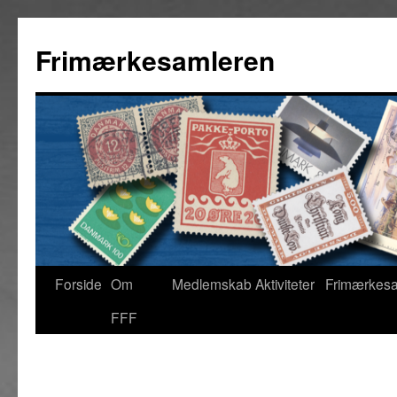
Hop
til
Frimærkesamleren
indhold
Forside
Om
Medlemskab
Aktiviteter
Frimærkes
FFF