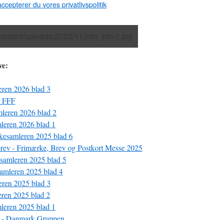
ccepterer du vores privatlivspolitik
ve:
ren 2026 blad 3
- FFF
leren 2026 blad 2
leren 2026 blad 1
kesamleren 2025 blad 6
ev - Frimærke, Brev og Postkort Messe 2025
samleren 2025 blad 5
amleren 2025 blad 4
ren 2025 blad 3
ren 2025 blad 2
leren 2025 blad 1
 - Danmark Gruppen