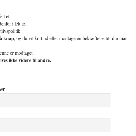
elt et.
nfor i felt to.
tlivspolitik.
lå knap
, og du vil kort tid efter modtage en bekræftelse til din mail
denne er modtaget.
ves ikke videre til andre.
avn