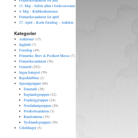
Frimærkesamleren for juni
11. Maj – Sidste aften i forårssæsonen
4. Maj – Klubkonkurrence
Frimærkesamleren for april
27. April – Korte foredrag – Auktion
Kategorier
Auktioner
(15)
dagklub
(7)
Foredrag
(49)
Frimærke, Brev & Postkort Messe
(7)
Frimærkesamleren
(36)
Generelt
(292)
Ingen kategori
(59)
Rejseklubben
(2)
Specialgrupper
(60)
Danmark
(28)
Englandsgruppen
(22)
Frankriggruppen
(24)
Nordatlantgruppen
(29)
Postkortsamleren
(3)
Randstaterne
(19)
Tysklandsgruppen
(30)
Udstillinger
(5)