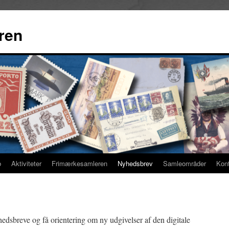
ren
b
Aktiviteter
Frimærkesamleren
Nyhedsbrev
Samleområder
Kon
dsbreve og få orientering om ny udgivelser af den digitale