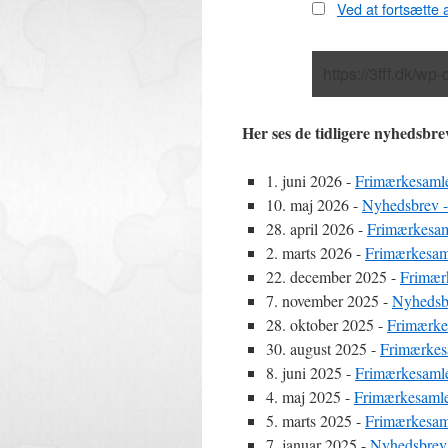
Ved at fortsætte a
Her ses de tidligere nyhedsbre
1. juni 2026
-
Frimærkesamle
10. maj 2026
-
Nyhedsbrev 
28. april 2026
-
Frimærkesam
2. marts 2026
-
Frimærkesam
22. december 2025
-
Frimær
7. november 2025
-
Nyhedsbr
28. oktober 2025
-
Frimærke
30. august 2025
-
Frimærkes
8. juni 2025
-
Frimærkesamle
4. maj 2025
-
Frimærkesamle
5. marts 2025
-
Frimærkesam
7. januar 2025
-
Nyhedsbrev