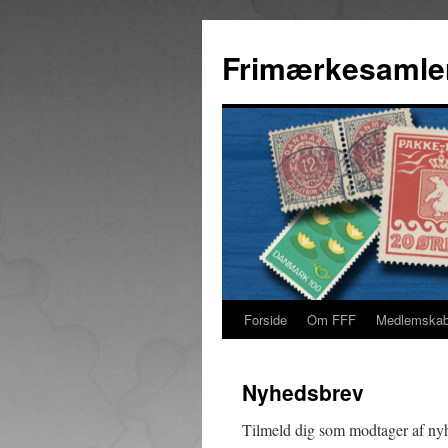
Hop
til
Frimærkesamle
indhold
Forside
Om FFF
Medlemska
Nyhedsbrev
Tilmeld dig som modtager af nyhe