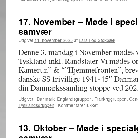
12.
Janua
–
17. November – Møde i speci
Møde
samvær
i
speci
Udgivet
11. november 2025
af
Lars Fog Stokbæk
bytte
og
Denne 3. mandag i November mødes v
samv
Tyskland inkl. Randstater Vi mødes o
Kamerun” & “”Hjemmefronten”, breve 
danske SS frivillige 1941-45″ Danma
din Danmarkssamling stoppe ved 20
Udgivet i
Danmark
,
Englandsgruppen
,
Frankriggruppen
,
Gene
til
Tysklandsgruppen
|
Kommentarer lukket
17.
November
–
13. Oktober – Møde i special
Møde
samvær
i