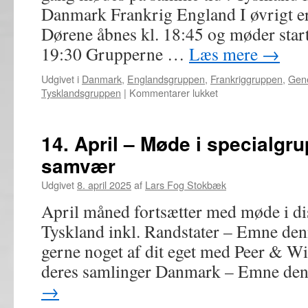
Danmark Frankrig England I øvrigt e
Dørene åbnes kl. 18:45 og møder start
19:30 Grupperne …
Læs mere
→
Udgivet i
Danmark
,
Englandsgruppen
,
Frankriggruppen
,
Gene
til
Tysklandsgruppen
|
Kommentarer lukket
8.
September
–
14. April – Møde i specialgru
Møde
samvær
i
specialgrupper,
Udgivet
8. april 2025
af
Lars Fog Stokbæk
bytte
og
April måned fortsætter med møde i di
samvær
Tyskland inkl. Randstater – Emne de
gerne noget af dit eget med Peer & Wi
deres samlinger Danmark – Emne de
→