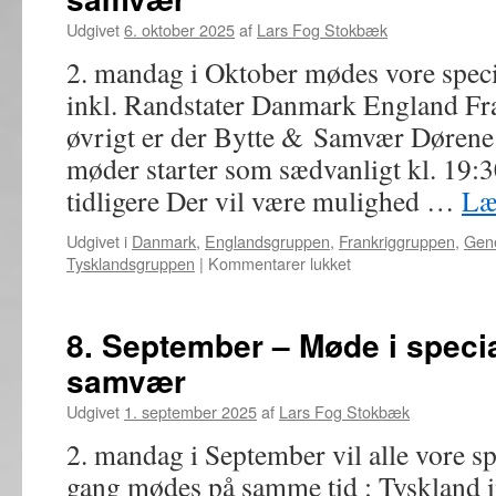
specialgrupper,
Udgivet
6. oktober 2025
af
Lars Fog Stokbæk
bytte
og
2. mandag i Oktober mødes vore spec
samvær
inkl. Randstater Danmark England Fra
øvrigt er der Bytte & Samvær Dørene 
møder starter som sædvanligt kl. 19:
tidligere Der vil være mulighed …
Læ
Udgivet i
Danmark
,
Englandsgruppen
,
Frankriggruppen
,
Gene
til
Tysklandsgruppen
|
Kommentarer lukket
13.
Oktober
–
8. September – Møde i specia
Møde
samvær
i
specialgrupper,
Udgivet
1. september 2025
af
Lars Fog Stokbæk
bytte
og
2. mandag i September vil alle vore sp
samvær
gang mødes på samme tid : Tyskland i