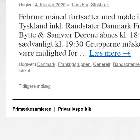
Udgivet
4. februar 2025
af
Lars Fog Stokbæk
Februar måned fortsætter med møde i 
Tyskland inkl. Randstater Danmark Fra
Bytte & Samvær Dørene åbnes kl. 18:
sædvanligt kl. 19:30 Grupperne måske l
være mulighed for …
Læs mere
→
Udgivet i
Danmark
,
Frankriggruppen
,
Generelt
,
Randstaterne
til
lukket
10.
Februar
Tidligere indlæg
–
Møde
i
specialgrupper,
Frimærkesamleren
Privatlivspolitik
bytte
og
samvær