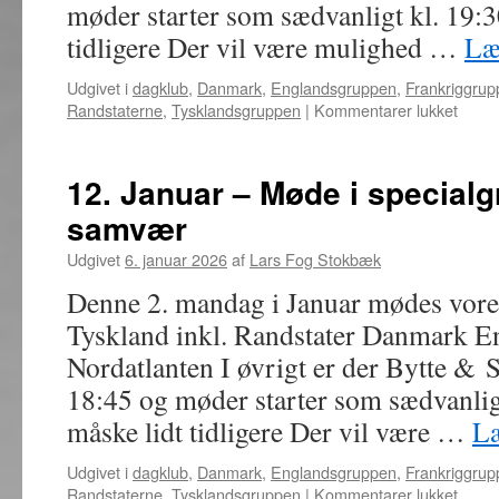
møder starter som sædvanligt kl. 19:
tidligere Der vil være mulighed …
Læ
Udgivet i
dagklub
,
Danmark
,
Englandsgruppen
,
Frankriggrup
til
Randstaterne
,
Tysklandsgruppen
|
Kommentarer lukket
9.
Febru
Møde
12. Januar – Møde i specialg
i
samvær
speci
bytte
Udgivet
6. januar 2026
af
Lars Fog Stokbæk
og
samv
Denne 2. mandag i Januar mødes vore
Tyskland inkl. Randstater Danmark E
Nordatlanten I øvrigt er der Bytte &
18:45 og møder starter som sædvanlig
måske lidt tidligere Der vil være …
L
Udgivet i
dagklub
,
Danmark
,
Englandsgruppen
,
Frankriggrup
til
Randstaterne
,
Tysklandsgruppen
|
Kommentarer lukket