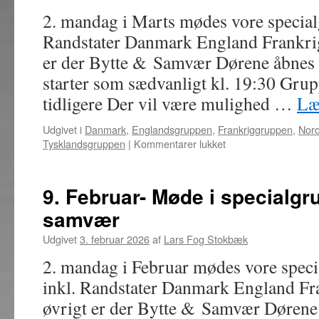
og
2. mandag i Marts mødes vore special
sam
Randstater Danmark England Frankrig
er der Bytte & Samvær Dørene åbnes 
starter som sædvanligt kl. 19:30 Grup
tidligere Der vil være mulighed …
Læ
Udgivet i
Danmark
,
Englandsgruppen
,
Frankriggruppen
,
Nord
til
Tysklandsgruppen
|
Kommentarer lukket
9.
Marts
–
9. Februar- Møde i specialgru
Møde
samvær
i
specialgrupper,
Udgivet
3. februar 2026
af
Lars Fog Stokbæk
bytte
og
2. mandag i Februar mødes vore spec
samvær
inkl. Randstater Danmark England Fra
øvrigt er der Bytte & Samvær Dørene 