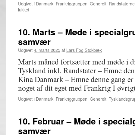
Udgivet i
Danmark
,
Frankriggruppen
,
Generelt
,
Randstaterne
til
lukket
14.
April
–
10. Marts – Møde i specialgr
Møde
samvær
i
specialgrupper,
Udgivet
4. marts 2025
af
Lars Fog Stokbæk
bytte
og
Marts måned fortsætter med møde i di
samvær
Tyskland inkl. Randstater – Emne denn
Kina Danmark – Emne denne gang er 
noget af dit eget med Frankrig I øvri
Udgivet i
Danmark
,
Frankriggruppen
,
Generelt
,
Tysklandsgru
10. Februar – Møde i special
samvær