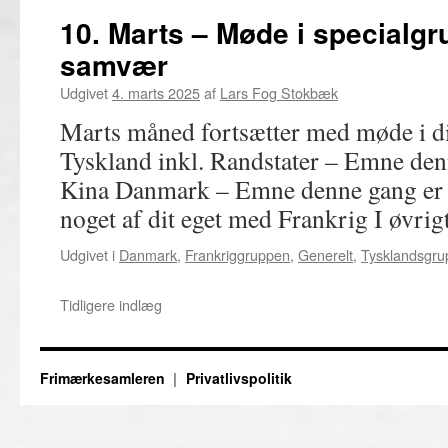
10. Marts – Møde i specialgr
samvær
Udgivet
4. marts 2025
af
Lars Fog Stokbæk
Marts måned fortsætter med møde i di
Tyskland inkl. Randstater – Emne denn
Kina Danmark – Emne denne gang er 
noget af dit eget med Frankrig I øvri
Udgivet i
Danmark
,
Frankriggruppen
,
Generelt
,
Tysklandsgru
Tidligere indlæg
Frimærkesamleren
Privatlivspolitik