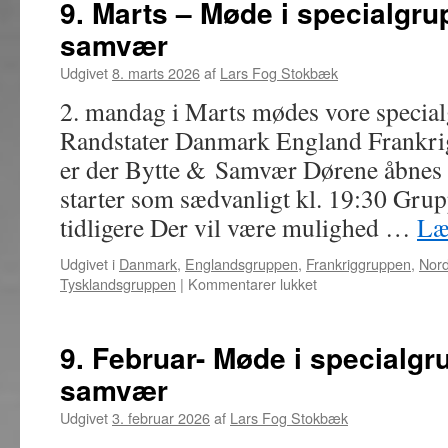
9. Marts – Møde i specialgru
Mød
samvær
i
spec
Udgivet
8. marts 2026
af
Lars Fog Stokbæk
bytt
og
2. mandag i Marts mødes vore special
sam
Randstater Danmark England Frankrig
er der Bytte & Samvær Dørene åbnes 
starter som sædvanligt kl. 19:30 Grup
tidligere Der vil være mulighed …
Læ
Udgivet i
Danmark
,
Englandsgruppen
,
Frankriggruppen
,
Nord
til
Tysklandsgruppen
|
Kommentarer lukket
9.
Marts
–
9. Februar- Møde i specialgru
Møde
samvær
i
specialgrupper,
Udgivet
3. februar 2026
af
Lars Fog Stokbæk
bytte
og