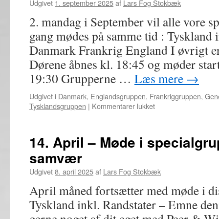
Udgivet
1. september 2025
af
Lars Fog Stokbæk
bytte
og
2. mandag i September vil alle vore sp
samvær
gang mødes på samme tid : Tyskland i
Danmark Frankrig England I øvrigt e
Dørene åbnes kl. 18:45 og møder start
19:30 Grupperne …
Læs mere
→
Udgivet i
Danmark
,
Englandsgruppen
,
Frankriggruppen
,
Gene
til
Tysklandsgruppen
|
Kommentarer lukket
8.
September
–
14. April – Møde i specialgru
Møde
samvær
i
specialgrupper,
Udgivet
8. april 2025
af
Lars Fog Stokbæk
bytte
og
April måned fortsætter med møde i di
samvær
Tyskland inkl. Randstater – Emne de
gerne noget af dit eget med Peer & Wi