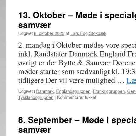
November
–
13. Oktober – Møde i special
Møde
samvær
i
specialgrupper,
Udgivet
6. oktober 2025
af
Lars Fog Stokbæk
bytte
og
2. mandag i Oktober mødes vore spec
samvær
inkl. Randstater Danmark England Fra
øvrigt er der Bytte & Samvær Dørene 
møder starter som sædvanligt kl. 19:
tidligere Der vil være mulighed …
Læ
Udgivet i
Danmark
,
Englandsgruppen
,
Frankriggruppen
,
Gene
til
Tysklandsgruppen
|
Kommentarer lukket
13.
Oktober
–
8. September – Møde i specia
Møde
samvær
i
specialgrupper,