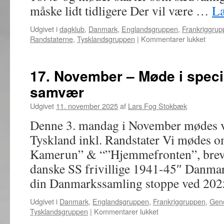
måske lidt tidligere Der vil være …
L
Udgivet i
dagklub
,
Danmark
,
Englandsgruppen
,
Frankriggrup
til
Randstaterne
,
Tysklandsgruppen
|
Kommentarer lukket
12.
Janua
–
17. November – Møde i speci
Møde
samvær
i
speci
Udgivet
11. november 2025
af
Lars Fog Stokbæk
bytte
og
Denne 3. mandag i November mødes v
samv
Tyskland inkl. Randstater Vi mødes o
Kamerun” & “”Hjemmefronten”, breve 
danske SS frivillige 1941-45″ Danma
din Danmarkssamling stoppe ved 20
Udgivet i
Danmark
,
Englandsgruppen
,
Frankriggruppen
,
Gene
til
Tysklandsgruppen
|
Kommentarer lukket
17.