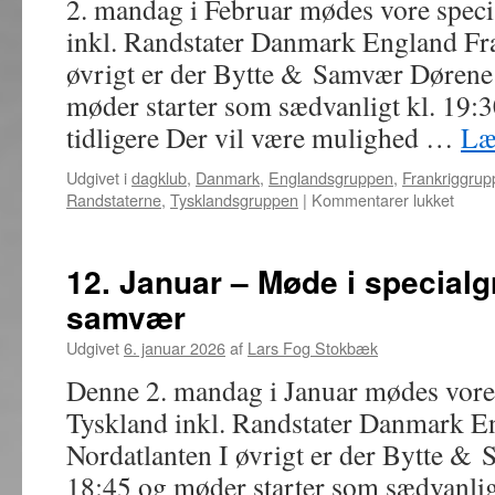
2. mandag i Februar mødes vore spec
samvær
inkl. Randstater Danmark England Fra
øvrigt er der Bytte & Samvær Dørene 
møder starter som sædvanligt kl. 19:
tidligere Der vil være mulighed …
Læ
Udgivet i
dagklub
,
Danmark
,
Englandsgruppen
,
Frankriggrup
til
Randstaterne
,
Tysklandsgruppen
|
Kommentarer lukket
9.
Febru
Møde
12. Januar – Møde i specialg
i
samvær
speci
bytte
Udgivet
6. januar 2026
af
Lars Fog Stokbæk
og
samv
Denne 2. mandag i Januar mødes vore
Tyskland inkl. Randstater Danmark E
Nordatlanten I øvrigt er der Bytte &
18:45 og møder starter som sædvanlig