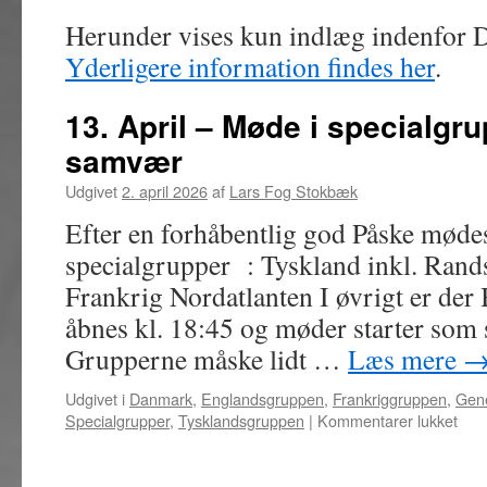
Herunder vises kun indlæg indenfor
Yderligere information findes her
.
13. April – Møde i specialgru
samvær
Udgivet
2. april 2026
af
Lars Fog Stokbæk
Efter en forhåbentlig god Påske møde
specialgrupper : Tyskland inkl. Ran
Frankrig Nordatlanten I øvrigt er de
åbnes kl. 18:45 og møder starter som 
Grupperne måske lidt …
Læs mere
Udgivet i
Danmark
,
Englandsgruppen
,
Frankriggruppen
,
Gene
til
Specialgrupper
,
Tysklandsgruppen
|
Kommentarer lukket
13.
Apri
–