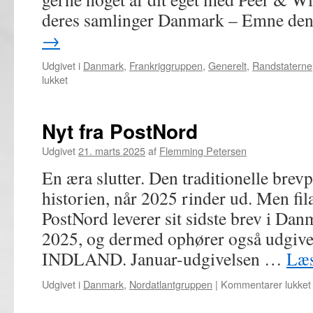
deres samlinger Danmark – Emne de
→
Udgivet i
Danmark
,
Frankriggruppen
,
Generelt
,
Randstaterne
til
lukket
14.
April
–
Nyt fra PostNord
Møde
i
Udgivet
21. marts 2025
af
Flemming Petersen
specialgrupper,
En æra slutter. Den traditionelle brevp
bytte
og
historien, når 2025 rinder ud. Men fila
samvær
PostNord leverer sit sidste brev i Da
2025, og dermed ophører også udgivel
INDLAND. Januar-udgivelsen …
Læ
t
Udgivet i
Danmark
,
Nordatlantgruppen
|
Kommentarer lukket