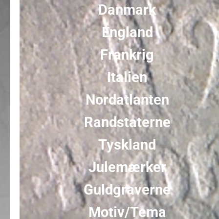
Danmark
England
Frankrig
Italien
Nordatlanten
Randstaterne
Tyskland
Julemærker
Guldgraverne
Motiv/Tema