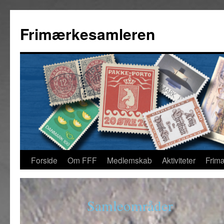
Frimærkesamleren
Forside
Om FFF
Medlemskab
Aktiviteter
Frim
Samleområder