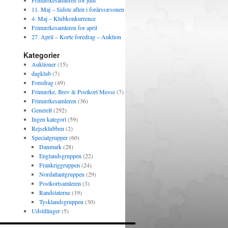
Frimærkesamleren for juni
11. Maj – Sidste aften i forårssæsonen
4. Maj – Klubkonkurrence
Frimærkesamleren for april
27. April – Korte foredrag – Auktion
Kategorier
Auktioner
(15)
dagklub
(7)
Foredrag
(49)
Frimærke, Brev & Postkort Messe
(7)
Frimærkesamleren
(36)
Generelt
(292)
Ingen kategori
(59)
Rejseklubben
(2)
Specialgrupper
(60)
Danmark
(28)
Englandsgruppen
(22)
Frankriggruppen
(24)
Nordatlantgruppen
(29)
Postkortsamleren
(3)
Randstaterne
(19)
Tysklandsgruppen
(30)
Udstillinger
(5)