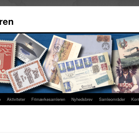
ren
b
Aktiviteter
Frimærkesamleren
Nyhedsbrev
Samleområder
Kon