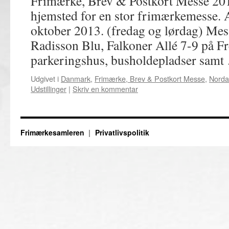
Frimærke, Brev & Postkort Messe 20
hjemsted for en stor frimærkemesse. A
oktober 2013. (fredag og lørdag) Mes
Radisson Blu, Falkoner Allé 7-9 på F
parkeringshus, busholdepladser sam
Udgivet i
Danmark
,
Frimærke, Brev & Postkort Messe
,
Norda
Udstillinger
|
Skriv en kommentar
Frimærkesamleren
Privatlivspolitik