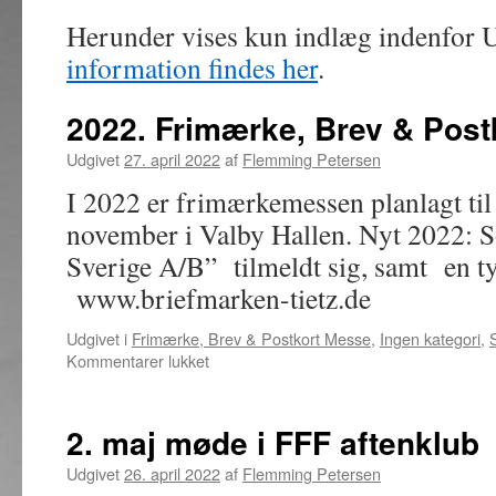
Herunder vises kun indlæg indenfor U
information findes her
.
2022. Frimærke, Brev & Pos
Udgivet
27. april 2022
af
Flemming Petersen
I 2022 er frimærkemessen planlagt til 
november i Valby Hallen. Nyt 2022: 
Sverige A/B” tilmeldt sig, samt en 
www.briefmarken-tietz.de
Udgivet i
Frimærke, Brev & Postkort Messe
,
Ingen kategori
,
til
Kommentarer lukket
2022.
Frimærke,
Brev
2. maj møde i FFF aftenklub
&
Postkort
Udgivet
26. april 2022
af
Flemming Petersen
messe