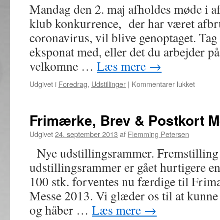
Mandag den 2. maj afholdes møde i af
2022
klub konkurrence, der har været afbru
coronavirus, vil blive genoptaget. Ta
eksponat med, eller det du arbejder på
velkomne …
Læs mere
→
til
Udgivet i
Foredrag
,
Udstillinger
|
Kommentarer lukket
2.
maj
møde
Frimærke, Brev & Postkort 
i
FFF
Udgivet
24. september 2013
af
Flemming Petersen
aftenklu
Nye udstillingsrammer. Fremstilling 
udstillingsrammer er gået hurtigere en
100 stk. forventes nu færdige til Fri
Messe 2013. Vi glæder os til at kunne
og håber …
Læs mere
→