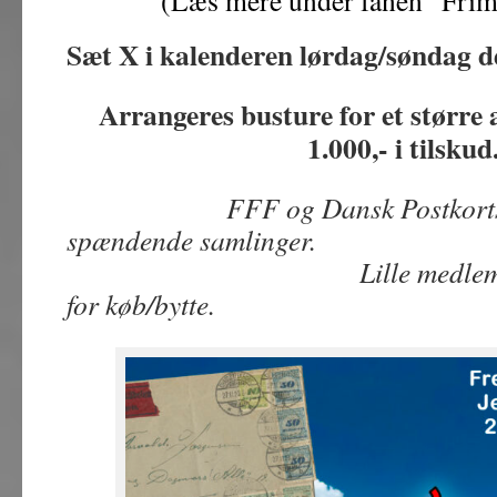
(Læs mere under fanen “Frim
Sæt X i kalenderen lørdag/søndag d
Arrangeres busture for et større a
1.000,- i tils
FFF og Dansk Postkorts
spændende samlinger.
Lille medlemslokale 
for køb/bytte.