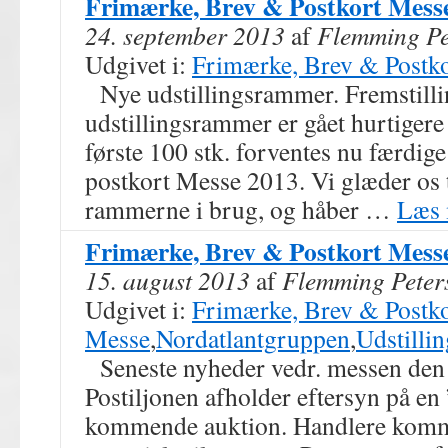
Frimærke, Brev & Postkort Mess
24. september 2013
af
Flemming Pe
Udgivet i:
Frimærke, Brev & Postk
Nye udstillingsrammer. Fremstilli
udstillingsrammer er gået hurtigere
første 100 stk. forventes nu færdig
postkort Messe 2013. Vi glæder os t
rammerne i brug, og håber …
Læs
Frimærke, Brev & Postkort Mess
15. august 2013
af
Flemming Peter
Udgivet i:
Frimærke, Brev & Postko
Messe
,
Nordatlantgruppen
,
Udstillin
Seneste nyheder vedr. messen den 
Postiljonen afholder eftersyn på en 
kommende auktion. Handlere komm