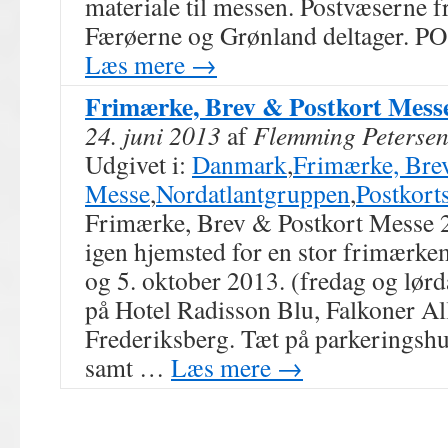
materiale til messen. Postvæserne 
Færøerne og Grønland deltager. PO
Læs mere
→
Frimærke, Brev & Postkort Mess
24. juni 2013
af
Flemming Peterse
Udgivet i:
Danmark
,
Frimærke, Bre
Messe
,
Nordatlantgruppen
,
Postkort
Frimærke, Brev & Postkort Messe 
igen hjemsted for en stor frimærke
og 5. oktober 2013. (fredag og lør
på Hotel Radisson Blu, Falkoner Al
Frederiksberg. Tæt på parkeringshu
samt …
Læs mere
→