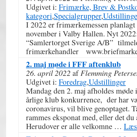
Udgivet i:
Frimærke, Brev & Postk
kategori
,
Specialgrupper
,
Udstillinge
I 2022 er frimærkemessen planlagt t
november i Valby Hallen. Nyt 2022
“Samlertorget Sverige A/B” tilmeld
frimærkehandler www.briefmarke
2. maj møde i FFF aftenklub
26. april 2022
af
Flemming Peterse
Udgivet i:
Foredrag
,
Udstillinger
Mandag den 2. maj afholdes møde i
årlige klub konkurrence, der har væ
coronavirus, vil blive genoptaget. T
rammes eksponat med, eller det du 
Herudover er alle velkomne …
Læs