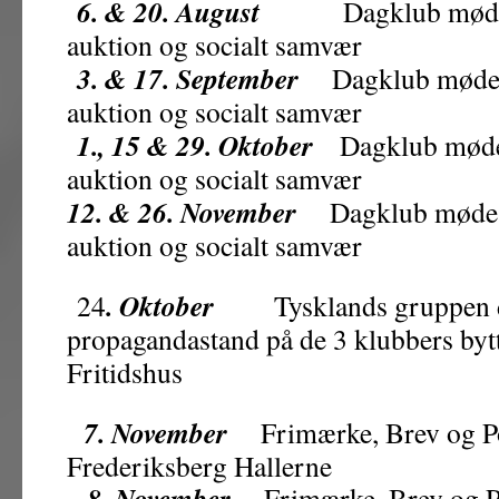
6. & 20. August
Dagklub mødes
auktion og socialt samvær
3. & 17. September
Dagklub mødes kl
auktion og socialt samvær
1., 15 & 29. Oktober
Dagklub mødes k
auktion og socialt samvær
12. & 26. November
Dagklub mødes kl
auktion og socialt samvær
. Oktober
24
Tysklands gruppen d
propagandastand på de 3 klubbers byt
Fritidshus
7. November
Frimærke, Brev og Po
Frederiksberg Hallerne
8. November
Frimærke, Brev og Po