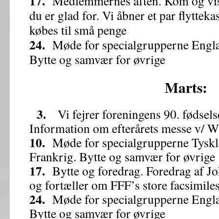
17.
Medlemmernes aften. Kom og vis 
du er glad for. Vi åbner et par flytteka
købes til små penge
24.
Møde for specialgrupperne Engla
Bytte og samvær for øvrige
Marts:
3.
Vi fejrer foreningens 90. fødsels
Information om efterårets messe v/ Wi
10.
Møde for specialgrupperne Tysk
Frankrig. Bytte og samvær for øvrige
17.
Bytte og foredrag. Foredrag af Jo
og fortæller om FFF’s store facsimile
24.
Møde for specialgrupperne Engla
Bytte og samvær for øvrige