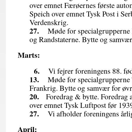
over emnet Færøernes første aut
Speich over emnet Tysk Post i Ser
Verdenskrig.
27.
Møde for specialgrupperne E
og Randstaterne. Bytte og samvær
Marts:
6.
Vi fejrer foreningens 88. fø
13.
Møde for specialgrupperne Ty
Frankrig. Bytte og samvær for øv
20.
Foredrag & bytte. Foredrag a
over emnet Tysk Luftpost før 193
27.
Vi afholder foreningens årli
April: