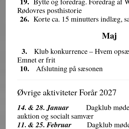
19.
Bytte og foredrag. Foredrag af 
Rødovres posthistorie
26.
Korte ca. 15 minutters indlæg, s
Maj
3.
Klub konkurrence – Hvem opsæt
Emnet er frit
10.
Afslutning på sæsonen
Øvrige aktiviteter Forår 2027
14. & 28. Januar
Dagklub mødes kl.
auktion og socialt samvær
11. & 25. Februar
Dagklub mødes kl