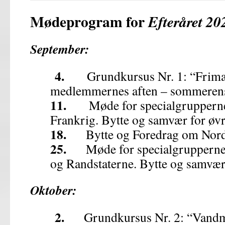
Mødeprogr
am for
Efteråret 20
September:
4.
Grundkursus Nr. 1: “Frimær
medlemmernes aften – sommeren
11.
Møde for specialgrupperne T
Frankrig. Bytte og samvær for øv
18.
Bytte og Foredrag om Norda
25.
Møde for specialgrupperne 
og Randstaterne. Bytte og samvær
Oktober:
2.
Grundkursus Nr. 2: “Vandmæ