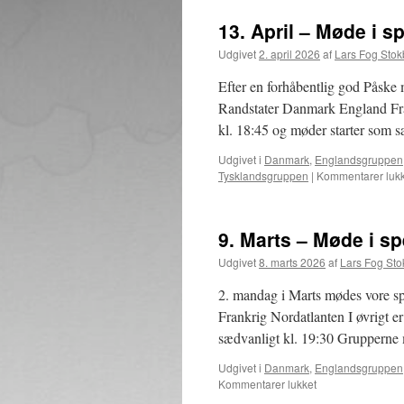
13. April – Møde i 
Udgivet
2. april 2026
af
Lars Fog Sto
Efter en forhåbentlig god Påske 
Randstater Danmark England Fra
kl. 18:45 og møder starter som 
Udgivet i
Danmark
,
Englandsgruppen
Tysklandsgruppen
|
Kommentarer lukk
9. Marts – Møde i s
Udgivet
8. marts 2026
af
Lars Fog St
2. mandag i Marts mødes vore s
Frankrig Nordatlanten I øvrigt 
sædvanligt kl. 19:30 Grupperne 
Udgivet i
Danmark
,
Englandsgruppen
til
Kommentarer lukket
9.