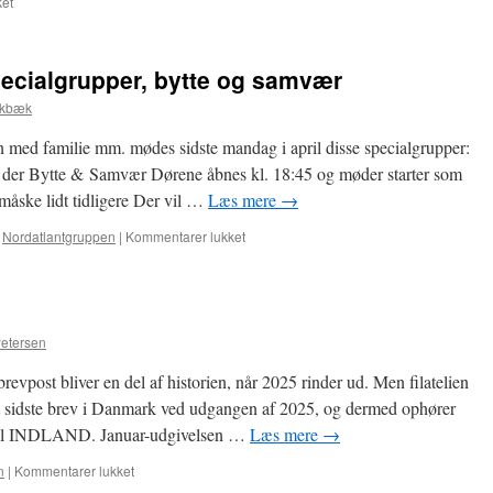
til
et
8.
September
–
specialgrupper, bytte og samvær
Møde
i
okbæk
specialgrupper,
bytte
n med familie mm. mødes sidste mandag i april disse specialgrupper:
og
r der Bytte & Samvær Dørene åbnes kl. 18:45 og møder starter som
samvær
måske lidt tidligere Der vil …
Læs mere
→
til
,
Nordatlantgruppen
|
Kommentarer lukket
28.
April
–
Møde
i
etersen
specialgrupper,
bytte
brevpost bliver en del af historien, når 2025 rinder ud. Men filatelien
og
sit sidste brev i Danmark ved udgangen af 2025, og dermed ophører
samvær
 til INDLAND. Januar-udgivelsen …
Læs mere
→
til
n
|
Kommentarer lukket
Nyt