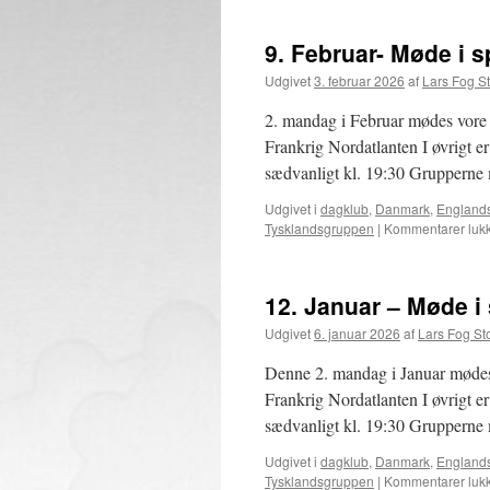
Marts
–
9. Februar- Møde i 
Møde
i
Udgivet
3. februar 2026
af
Lars Fog S
specialgrupper,
bytte
2. mandag i Februar mødes vore
og
Frankrig Nordatlanten I øvrigt 
samvær
sædvanligt kl. 19:30 Grupperne 
Udgivet i
dagklub
,
Danmark
,
England
Tysklandsgruppen
|
Kommentarer lukk
12. Januar – Møde i
Udgivet
6. januar 2026
af
Lars Fog S
Denne 2. mandag i Januar mødes
Frankrig Nordatlanten I øvrigt 
sædvanligt kl. 19:30 Grupperne 
Udgivet i
dagklub
,
Danmark
,
England
Tysklandsgruppen
|
Kommentarer lukk