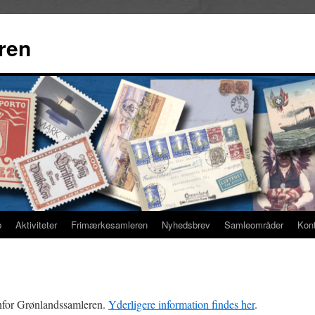
ren
b
Aktiviteter
Frimærkesamleren
Nyhedsbrev
Samleområder
Kon
nfor Grønlandssamleren.
Yderligere information findes her
.