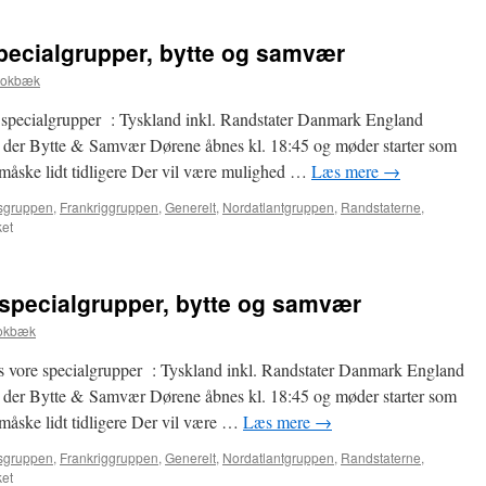
specialgrupper, bytte og samvær
tokbæk
 specialgrupper : Tyskland inkl. Randstater Danmark England
er der Bytte & Samvær Dørene åbnes kl. 18:45 og møder starter som
måske lidt tidligere Der vil være mulighed …
Læs mere
→
sgruppen
,
Frankriggruppen
,
Generelt
,
Nordatlantgruppen
,
Randstaterne
,
til
et
9.
Februar-
Møde
 specialgrupper, bytte og samvær
i
specialgrupper,
tokbæk
bytte
og
 vore specialgrupper : Tyskland inkl. Randstater Danmark England
samvær
er der Bytte & Samvær Dørene åbnes kl. 18:45 og møder starter som
måske lidt tidligere Der vil være …
Læs mere
→
sgruppen
,
Frankriggruppen
,
Generelt
,
Nordatlantgruppen
,
Randstaterne
,
til
et