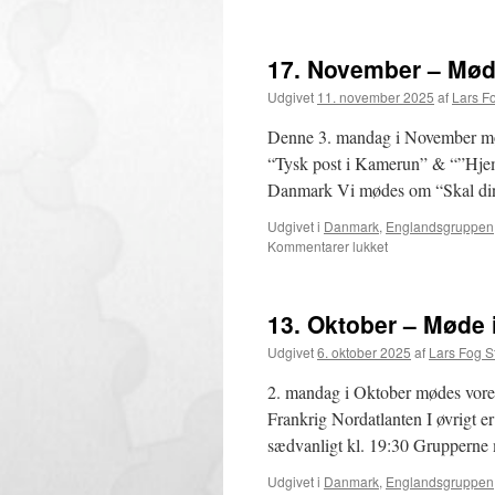
17. November – Møde
Udgivet
11. november 2025
af
Lars F
Denne 3. mandag i November mød
“Tysk post i Kamerun” & “”Hjemm
Danmark Vi mødes om “Skal di
Udgivet i
Danmark
,
Englandsgruppen
til
Kommentarer lukket
17.
November
–
13. Oktober – Møde 
Møde
i
Udgivet
6. oktober 2025
af
Lars Fog 
specialgrupper,
bytte
2. mandag i Oktober mødes vore
og
Frankrig Nordatlanten I øvrigt 
samvær
sædvanligt kl. 19:30 Grupperne 
Udgivet i
Danmark
,
Englandsgruppen