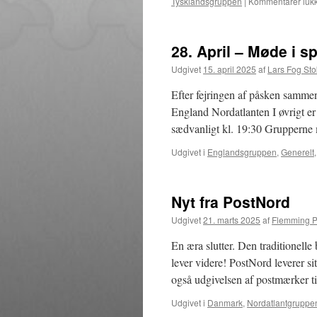
Tysklandsgruppen
|
Kommentarer lukk
28. April – Møde i 
Udgivet
15. april 2025
af
Lars Fog St
Efter fejringen af påsken samme
England Nordatlanten I øvrigt e
sædvanligt kl. 19:30 Grupperne 
Udgivet i
Englandsgruppen
,
Generelt
Nyt fra PostNord
Udgivet
21. marts 2025
af
Flemming P
En æra slutter. Den traditionelle 
lever videre! PostNord leverer 
også udgivelsen af postmærker
Udgivet i
Danmark
,
Nordatlantgruppe