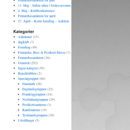
Frimærkesamleren for juni
11. Maj – Sidste aften i forårssæsonen
4. Maj – Klubkonkurrence
Frimærkesamleren for april
27. April – Korte foredrag – Auktion
Kategorier
Auktioner
(15)
dagklub
(7)
Foredrag
(49)
Frimærke, Brev & Postkort Messe
(7)
Frimærkesamleren
(36)
Generelt
(292)
Ingen kategori
(59)
Rejseklubben
(2)
Specialgrupper
(60)
Danmark
(28)
Englandsgruppen
(22)
Frankriggruppen
(24)
Nordatlantgruppen
(29)
Postkortsamleren
(3)
Randstaterne
(19)
Tysklandsgruppen
(30)
Udstillinger
(5)