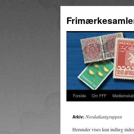
Hop
til
Frimærkesamle
indhold
Forside
Om FFF
Medlemska
Nordatlantgruppen
Arkiv:
Herunder vises kun indlæg inde