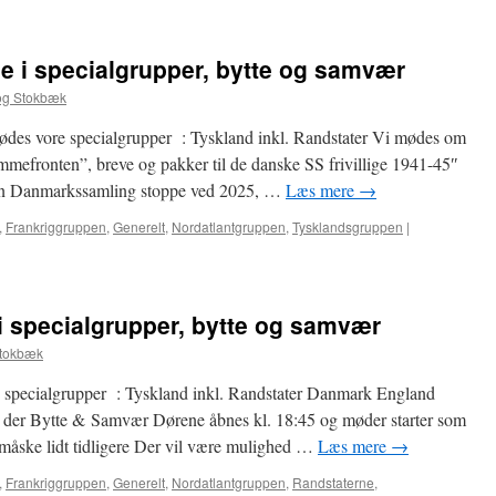
12.
Januar
–
 i specialgrupper, bytte og samvær
Møde
i
og Stokbæk
specialgrupper,
bytte
es vore specialgrupper : Tyskland inkl. Randstater Vi mødes om
og
efronten”, breve og pakker til de danske SS frivillige 1941-45″
samvær
n Danmarkssamling stoppe ved 2025, …
Læs mere
→
,
Frankriggruppen
,
Generelt
,
Nordatlantgruppen
,
Tysklandsgruppen
|
i specialgrupper, bytte og samvær
Stokbæk
 specialgrupper : Tyskland inkl. Randstater Danmark England
er der Bytte & Samvær Dørene åbnes kl. 18:45 og møder starter som
måske lidt tidligere Der vil være mulighed …
Læs mere
→
,
Frankriggruppen
,
Generelt
,
Nordatlantgruppen
,
Randstaterne
,