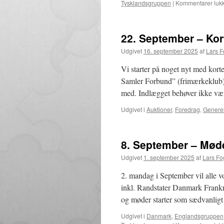
Tysklandsgruppen
|
Kommentarer lukk
22. September – Kor
Udgivet
16. september 2025
af
Lars 
Vi starter på noget nyt med kort
Samler Forbund” (frimærkeklub) H
med. Indlægget behøver ikke v
Udgivet i
Auktioner
,
Foredrag
,
Generel
8. September – Møde
Udgivet
1. september 2025
af
Lars F
2. mandag i September vil alle v
inkl. Randstater Danmark Frankr
og møder starter som sædvanlig
Udgivet i
Danmark
,
Englandsgruppen