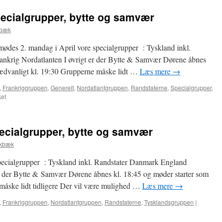
specialgrupper, bytte og samvær
kbæk
mødes 2. mandag i April vore specialgrupper : Tyskland inkl.
nkrig Nordatlanten I øvrigt er der Bytte & Samvær Dørene åbnes
sædvanligt kl. 19:30 Grupperne måske lidt …
Læs mere
→
,
Frankriggruppen
,
Generelt
,
Nordatlantgruppen
,
Randstaterne
,
Specialgrupper
,
til
et
13.
April
–
pecialgrupper, bytte og samvær
Møde
i
okbæk
specialgrupper,
bytte
pecialgrupper : Tyskland inkl. Randstater Danmark England
og
er der Bytte & Samvær Dørene åbnes kl. 18:45 og møder starter som
samvær
måske lidt tidligere Der vil være mulighed …
Læs mere
→
,
Frankriggruppen
,
Nordatlantgruppen
,
Randstaterne
,
Tysklandsgruppen
|