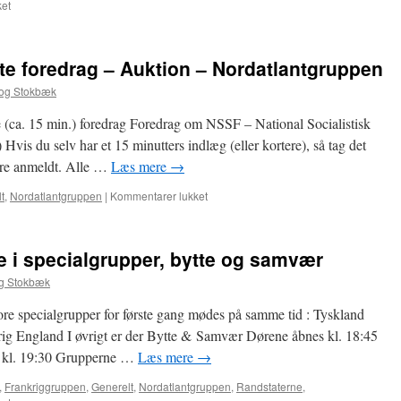
til
et
13.
Oktober
–
te foredrag – Auktion – Nordatlantgruppen
Møde
i
Fog Stokbæk
specialgrupper,
bytte
e (ca. 15 min.) foredrag Foredrag om NSSF – National Socialistisk
og
vis du selv har et 15 minutters indlæg (eller kortere), så tag det
samvær
ære anmeldt. Alle …
Læs mere
→
til
t
,
Nordatlantgruppen
|
Kommentarer lukket
22.
September
–
 i specialgrupper, bytte og samvær
Korte
foredrag
og Stokbæk
–
Auktion
ore specialgrupper for første gang mødes på samme tid : Tyskland
–
ig England I øvrigt er der Bytte & Samvær Dørene åbnes kl. 18:45
Nordatlantgruppen
t kl. 19:30 Grupperne …
Læs mere
→
,
Frankriggruppen
,
Generelt
,
Nordatlantgruppen
,
Randstaterne
,