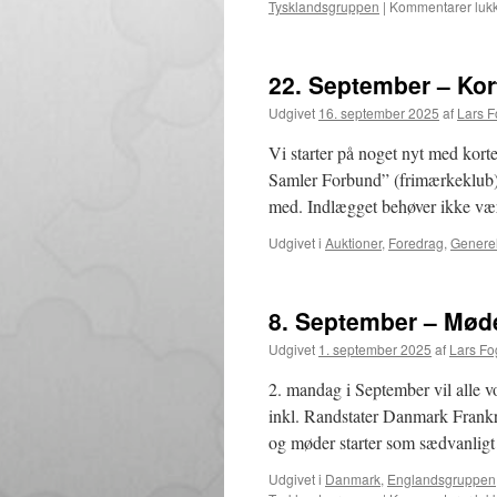
Tysklandsgruppen
|
Kommentarer lukk
22. September – Kor
Udgivet
16. september 2025
af
Lars 
Vi starter på noget nyt med kort
Samler Forbund” (frimærkeklub) H
med. Indlægget behøver ikke v
Udgivet i
Auktioner
,
Foredrag
,
Generel
8. September – Møde
Udgivet
1. september 2025
af
Lars F
2. mandag i September vil alle v
inkl. Randstater Danmark Frankr
og møder starter som sædvanlig
Udgivet i
Danmark
,
Englandsgruppen