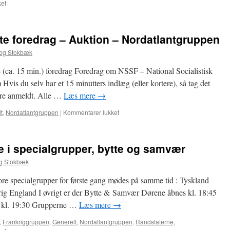
til
et
13.
Oktober
–
te foredrag – Auktion – Nordatlantgruppen
Møde
i
Fog Stokbæk
specialgrupper,
bytte
e (ca. 15 min.) foredrag Foredrag om NSSF – National Socialistisk
og
vis du selv har et 15 minutters indlæg (eller kortere), så tag det
samvær
ære anmeldt. Alle …
Læs mere
→
til
t
,
Nordatlantgruppen
|
Kommentarer lukket
22.
September
–
 i specialgrupper, bytte og samvær
Korte
foredrag
og Stokbæk
–
Auktion
ore specialgrupper for første gang mødes på samme tid : Tyskland
–
ig England I øvrigt er der Bytte & Samvær Dørene åbnes kl. 18:45
Nordatlantgruppen
t kl. 19:30 Grupperne …
Læs mere
→
,
Frankriggruppen
,
Generelt
,
Nordatlantgruppen
,
Randstaterne
,