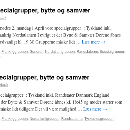
specialgrupper, bytte og samvær
kbæk
mødes 2. mandag i April vore specialgrupper : Tyskland inkl.
nkrig Nordatlanten I øvrigt er der Bytte & Samvær Dørene åbnes
sædvanligt kl. 19:30 Grupperne måske lidt …
Læs mere
→
,
Frankriggruppen
,
Generelt
,
Nordatlantgruppen
,
Randstaterne
,
Specialgrupper
,
til
et
13.
April
–
pecialgrupper, bytte og samvær
Møde
i
okbæk
specialgrupper,
bytte
pecialgrupper : Tyskland inkl. Randstater Danmark England
og
er der Bytte & Samvær Dørene åbnes kl. 18:45 og møder starter som
samvær
måske lidt tidligere Der vil være mulighed …
Læs mere
→
,
Frankriggruppen
,
Nordatlantgruppen
,
Randstaterne
,
Tysklandsgruppen
|