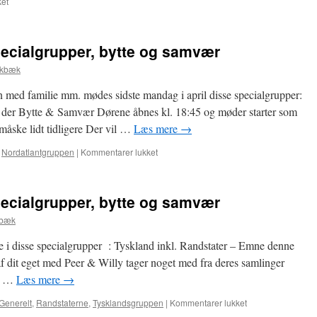
til
et
8.
September
–
specialgrupper, bytte og samvær
Møde
i
okbæk
specialgrupper,
bytte
n med familie mm. mødes sidste mandag i april disse specialgrupper:
og
r der Bytte & Samvær Dørene åbnes kl. 18:45 og møder starter som
samvær
måske lidt tidligere Der vil …
Læs mere
→
til
,
Nordatlantgruppen
|
Kommentarer lukket
28.
April
–
specialgrupper, bytte og samvær
Møde
i
kbæk
specialgrupper,
bytte
 i disse specialgrupper : Tyskland inkl. Randstater – Emne denne
og
 dit eget med Peer & Willy tager noget med fra deres samlinger
samvær
er …
Læs mere
→
til
Generelt
,
Randstaterne
,
Tysklandsgruppen
|
Kommentarer lukket
14.