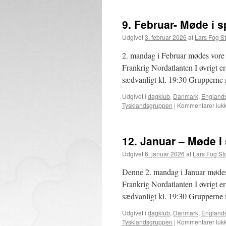
Marts
–
9. Februar- Møde i 
Møde
i
Udgivet
3. februar 2026
af
Lars Fog S
specialgrupper,
bytte
2. mandag i Februar mødes vore
og
Frankrig Nordatlanten I øvrigt 
samvær
sædvanligt kl. 19:30 Grupperne 
Udgivet i
dagklub
,
Danmark
,
England
Tysklandsgruppen
|
Kommentarer lukk
12. Januar – Møde i
Udgivet
6. januar 2026
af
Lars Fog S
Denne 2. mandag i Januar mødes
Frankrig Nordatlanten I øvrigt 
sædvanligt kl. 19:30 Grupperne 
Udgivet i
dagklub
,
Danmark
,
England
Tysklandsgruppen
|
Kommentarer lukk