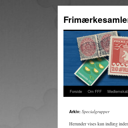
Hop
til
Frimærkesamle
indhold
Forside
Om FFF
Medlemska
Specialgrupper
Arkiv:
Herunder vises kun indlæg inden