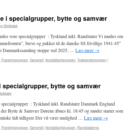
12.
Januar
–
 i specialgrupper, bytte og samvær
Møde
i
og Stokbæk
specialgrupper,
bytte
es vore specialgrupper : Tyskland inkl. Randstater Vi mødes om
og
efronten”, breve og pakker til de danske SS frivillige 1941-45″
samvær
n Danmarkssamling stoppe ved 2025, …
Læs mere
→
,
Frankriggruppen
,
Generelt
,
Nordatlantgruppen
,
Tysklandsgruppen
|
i specialgrupper, bytte og samvær
Stokbæk
 specialgrupper : Tyskland inkl. Randstater Danmark England
er der Bytte & Samvær Dørene åbnes kl. 18:45 og møder starter som
måske lidt tidligere Der vil være mulighed …
Læs mere
→
,
Frankriggruppen
,
Generelt
,
Nordatlantgruppen
,
Randstaterne
,