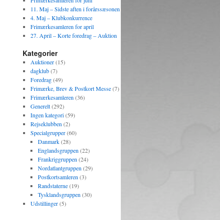
Frimærkesamleren for juni
11. Maj – Sidste aften i forårssæsonen
4. Maj – Klubkonkurrence
Frimærkesamleren for april
27. April – Korte foredrag – Auktion
Kategorier
Auktioner
(15)
dagklub
(7)
Foredrag
(49)
Frimærke, Brev & Postkort Messe
(7)
Frimærkesamleren
(36)
Generelt
(292)
Ingen kategori
(59)
Rejseklubben
(2)
Specialgrupper
(60)
Danmark
(28)
Englandsgruppen
(22)
Frankriggruppen
(24)
Nordatlantgruppen
(29)
Postkortsamleren
(3)
Randstaterne
(19)
Tysklandsgruppen
(30)
Udstillinger
(5)