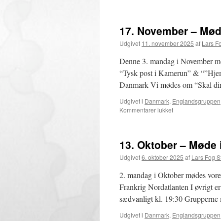
17. November – Møde
Udgivet
11. november 2025
af
Lars F
Denne 3. mandag i November mød
“Tysk post i Kamerun” & “”Hjemm
Danmark Vi mødes om “Skal di
Udgivet i
Danmark
,
Englandsgruppen
til
Kommentarer lukket
17.
November
–
13. Oktober – Møde 
Møde
i
Udgivet
6. oktober 2025
af
Lars Fog 
specialgrupper,
bytte
2. mandag i Oktober mødes vore
og
Frankrig Nordatlanten I øvrigt 
samvær
sædvanligt kl. 19:30 Grupperne 
Udgivet i
Danmark
,
Englandsgruppen