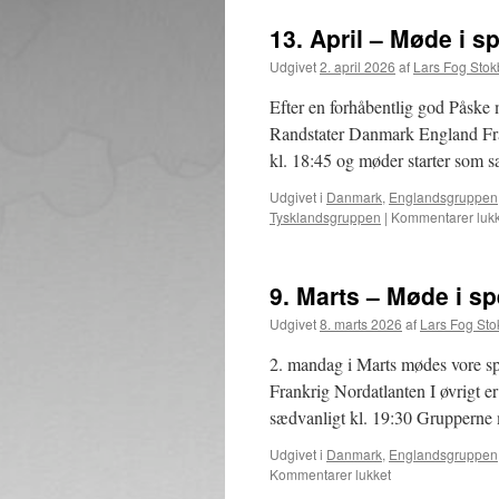
13. April – Møde i 
Udgivet
2. april 2026
af
Lars Fog Sto
Efter en forhåbentlig god Påske 
Randstater Danmark England Fra
kl. 18:45 og møder starter som 
Udgivet i
Danmark
,
Englandsgruppen
Tysklandsgruppen
|
Kommentarer lukk
9. Marts – Møde i s
Udgivet
8. marts 2026
af
Lars Fog St
2. mandag i Marts mødes vore s
Frankrig Nordatlanten I øvrigt 
sædvanligt kl. 19:30 Grupperne 
Udgivet i
Danmark
,
Englandsgruppen
til
Kommentarer lukket
9.