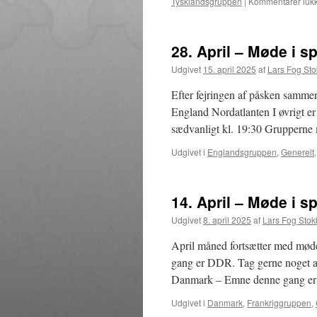
Tysklandsgruppen
|
Kommentarer lukk
28. April – Møde i 
Udgivet
15. april 2025
af
Lars Fog St
Efter fejringen af påsken samme
England Nordatlanten I øvrigt e
sædvanligt kl. 19:30 Grupperne 
Udgivet i
Englandsgruppen
,
Generelt
14. April – Møde i 
Udgivet
8. april 2025
af
Lars Fog Sto
April måned fortsætter med møde
gang er DDR. Tag gerne noget af
Danmark – Emne denne gang 
Udgivet i
Danmark
,
Frankriggruppen
,