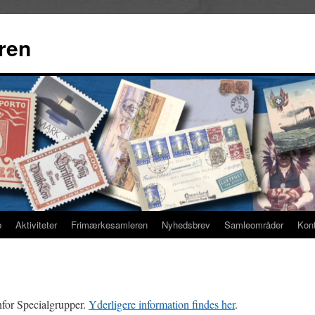
ren
b
Aktiviteter
Frimærkesamleren
Nyhedsbrev
Samleområder
Kon
for Specialgrupper.
Yderligere information findes her
.