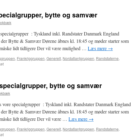
specialgrupper, bytte og samvær
tokbæk
 specialgrupper : Tyskland inkl. Randstater Danmark England
er der Bytte & Samvær Dørene åbnes kl. 18:45 og møder starter som
måske lidt tidligere Der vil være mulighed …
Læs mere
→
sgruppen
,
Frankriggruppen
,
Generelt
,
Nordatlantgruppen
,
Randstaterne
,
til
et
9.
Februar-
Møde
 specialgrupper, bytte og samvær
i
specialgrupper,
tokbæk
bytte
og
 vore specialgrupper : Tyskland inkl. Randstater Danmark England
samvær
er der Bytte & Samvær Dørene åbnes kl. 18:45 og møder starter som
måske lidt tidligere Der vil være …
Læs mere
→
sgruppen
,
Frankriggruppen
,
Generelt
,
Nordatlantgruppen
,
Randstaterne
,
til
et