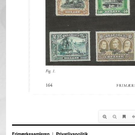
Frimærkesamleren
Privatlivspolitik