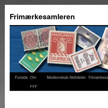
Hop
til
Frimærkesamleren
indhold
Forside
Om
Medlemskab
Aktiviteter
Frimærkes
FFF