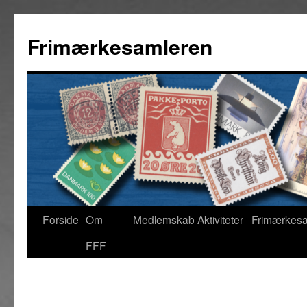
Hop
til
Frimærkesamleren
indhold
Forside
Om
Medlemskab
Aktiviteter
Frimærkes
FFF