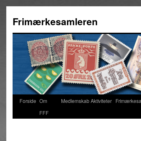
Hop
til
Frimærkesamleren
indhold
Forside
Om
Medlemskab
Aktiviteter
Frimærkes
FFF