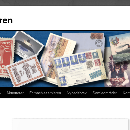
ren
b
Aktiviteter
Frimærkesamleren
Nyhedsbrev
Samleområder
Kon