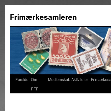
Hop
til
Frimærkesamleren
indhold
Forside
Om
Medlemskab
Aktiviteter
Frimærkes
FFF