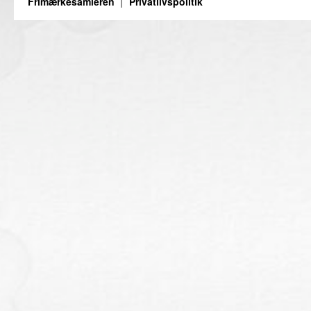
Frimærkesamleren
Privatlivspolitik