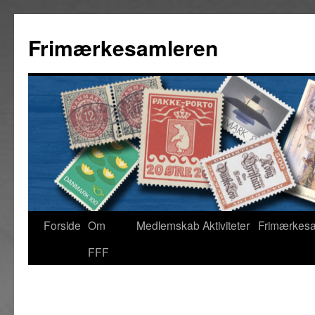
Hop
til
Frimærkesamleren
indhold
Forside
Om
Medlemskab
Aktiviteter
Frimærkes
FFF