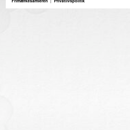
Frimærkesamleren
Privatlivspolitik