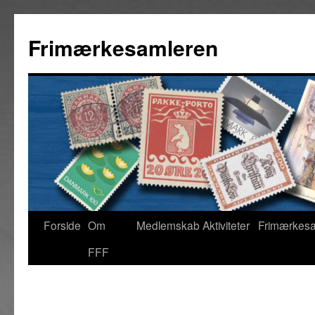
Hop
til
Frimærkesamleren
indhold
Forside
Om
Medlemskab
Aktiviteter
Frimærkes
FFF