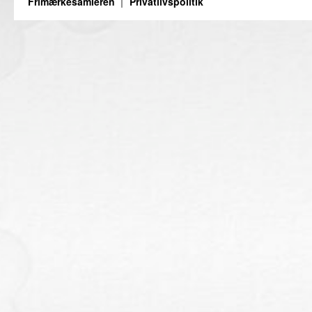
Frimærkesamleren
Privatlivspolitik