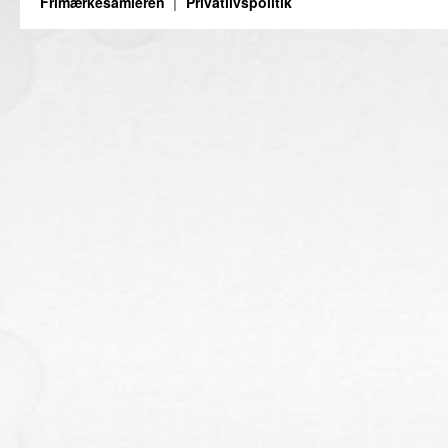
Frimærkesamleren
Privatlivspolitik