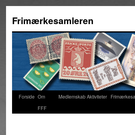
Hop
til
Frimærkesamleren
indhold
Forside
Om
Medlemskab
Aktiviteter
Frimærkes
FFF