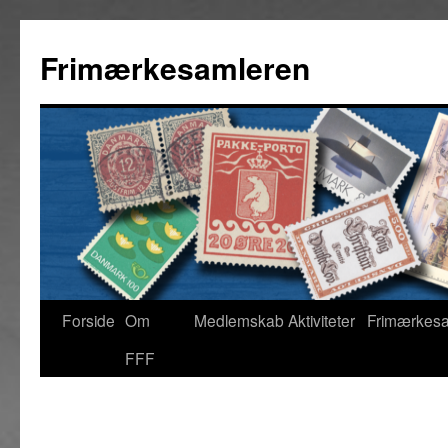
Hop
til
Frimærkesamleren
indhold
Forside
Om FFF
Medlemskab
Aktiviteter
Frim