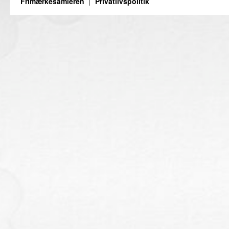
Frimærkesamleren
Privatlivspolitik