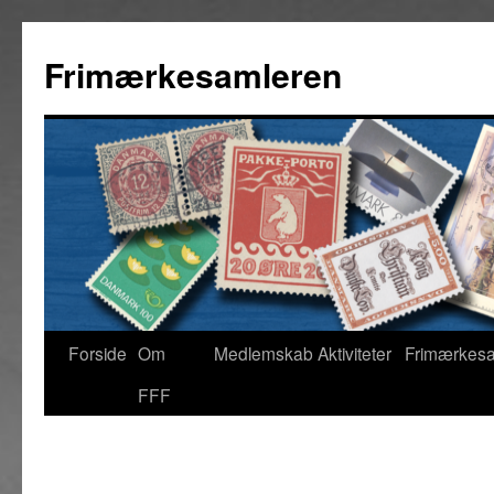
Hop
til
Frimærkesamleren
indhold
Forside
Om
Medlemskab
Aktiviteter
Frimærkes
FFF