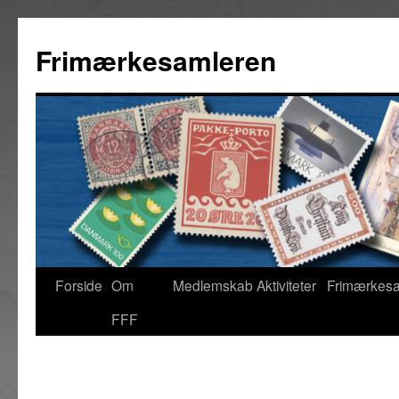
Hop
til
Frimærkesamleren
indhold
Forside
Om
Medlemskab
Aktiviteter
Frimærkes
FFF