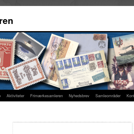
ren
b
Aktiviteter
Frimærkesamleren
Nyhedsbrev
Samleområder
Kon