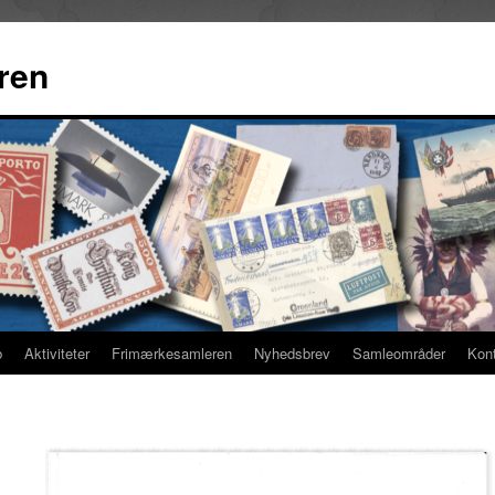
ren
b
Aktiviteter
Frimærkesamleren
Nyhedsbrev
Samleområder
Kon