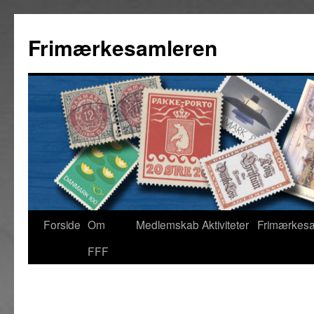
Hop
til
Frimærkesamleren
indhold
Forside
Om
Medlemskab
Aktiviteter
Frimærkes
FFF