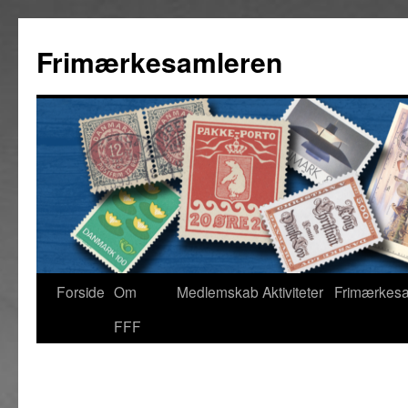
Hop
til
Frimærkesamleren
indhold
Forside
Om FFF
Medlemskab
Aktiviteter
Frim