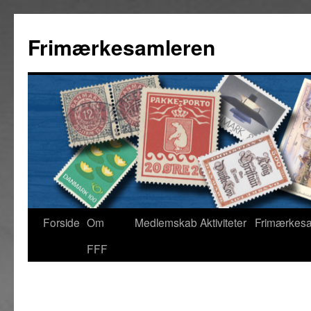
Hop
til
Frimærkesamleren
indhold
Forside
Om
Medlemskab
Aktiviteter
Frimærkes
FFF