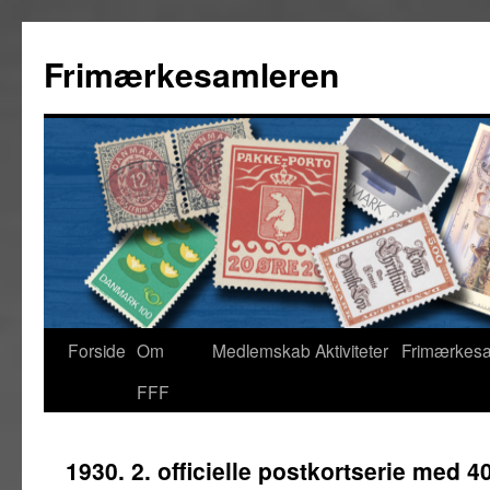
Frimærkesamleren
Forside
Om
Medlemskab
Aktiviteter
Frimærkes
FFF
1930. 2. officielle postkortserie med 4