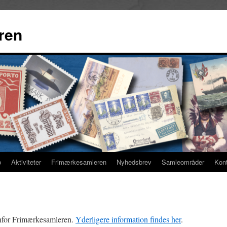
ren
b
Aktiviteter
Frimærkesamleren
Nyhedsbrev
Samleområder
Kon
nfor Frimærkesamleren.
Yderligere information findes her
.