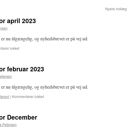
Nyere indlæg
r april 2023
ersen
er nu tilgængelig, og nyhedsbrevet er på vej ud.
til
arer lukket
Frimærkesamleren
for
april
r februar 2023
2023
etersen
er nu tilgængelig, og nyhedsbrevet er på vej ud.
til
tegori
|
Kommentarer lukket
Frimærkesamleren
for
februar
for December
2023
 Petersen