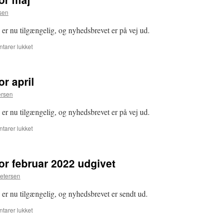
sen
er nu tilgængelig, og nyhedsbrevet er på vej ud.
til
arer lukket
Frimærkesamleren
for
maj
r april
ersen
er nu tilgængelig, og nyhedsbrevet er på vej ud.
til
arer lukket
Frimærkesamleren
for
april
r februar 2022 udgivet
etersen
er nu tilgængelig, og nyhedsbrevet er sendt ud.
til
arer lukket
Frimærkesamleren