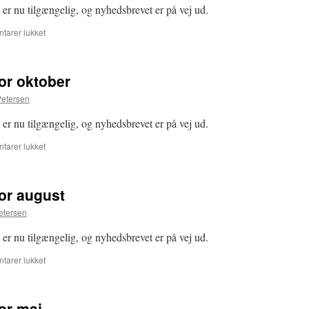
er nu tilgængelig, og nyhedsbrevet er på vej ud.
til
arer lukket
Frimærkesamleren
for
December
or oktober
etersen
er nu tilgængelig, og nyhedsbrevet er på vej ud.
til
arer lukket
Frimærkesamleren
for
oktober
or august
etersen
er nu tilgængelig, og nyhedsbrevet er på vej ud.
til
arer lukket
Frimærkesamleren
for
august
or maj