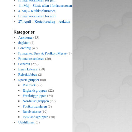
Frimærkesamleren for juni
11. Maj – Sidste aften i forårssæsonen
4. Maj – Klubkonkurrence
Frimærkesamleren for april
27. April – Korte foredrag – Auktion
Kategorier
Auktioner
(15)
dagklub
(7)
Foredrag
(49)
Frimærke, Brev & Postkort Messe
(7)
Frimærkesamleren
(36)
Generelt
(292)
Ingen kategori
(59)
Rejseklubben
(2)
Specialgrupper
(60)
Danmark
(28)
Englandsgruppen
(22)
Frankriggruppen
(24)
Nordatlantgruppen
(29)
Postkortsamleren
(3)
Randstaterne
(19)
Tysklandsgruppen
(30)
Udstillinger
(5)