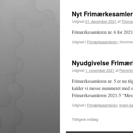
Nyt Frimærkesamlere
Udgivet
21. december 2021
af
Thomas
Frimærkesamleren nr. 6 for 2021 
Udgivet i
Frimærkesamleren
|
Komment
Nyudgivelse Frimær
Udgivet
1. november 2021
af
Flemmin
Frimærkesamleren nr. 5 er nu tilg
kalder vi messe nummeret med o
Frimærkesamleren 2021-5 “Mes
Udgivet i
Frimærkesamleren
,
Ingen ka
Tidligere indlæg