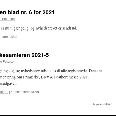
for
februar
n blad nr. 6 for 2021
2022
udgivet
 Petersen
er nu tilgængelig, og nyhedsbrevet er sendt ud.
til
arer lukket
Nyt
Frimærkesamleren
blad
kesamleren 2021-5
nr.
6
g Petersen
for
2021
ængelig, og nyhedsbrev udsendes til alle registrerede. Dette nr.
rientering om Frimærke, Brev & Postkort messe 2021.
seudgaven”.
til
tegori
|
Kommentarer lukket
Nyudgivelse
Frimærkesamleren
Nyere indlæg
2021-
5