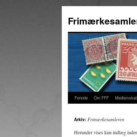
Hop
til
Frimærkesamle
indhold
Forside
Om FFF
Medlemska
Frimærkesamleren
Arkiv:
Herunder vises kun indlæg inde