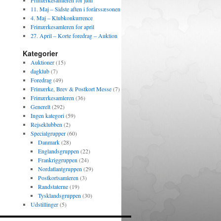
Frimærkesamleren for juni
11. Maj – Sidste aften i forårssæsonen
4. Maj – Klubkonkurrence
Frimærkesamleren for april
27. April – Korte foredrag – Auktion
Kategorier
Auktioner
(15)
dagklub
(7)
Foredrag
(49)
Frimærke, Brev & Postkort Messe
(7)
Frimærkesamleren
(36)
Generelt
(292)
Ingen kategori
(59)
Rejseklubben
(2)
Specialgrupper
(60)
Danmark
(28)
Englandsgruppen
(22)
Frankriggruppen
(24)
Nordatlantgruppen
(29)
Postkortsamleren
(3)
Randstaterne
(19)
Tysklandsgruppen
(30)
Udstillinger
(5)