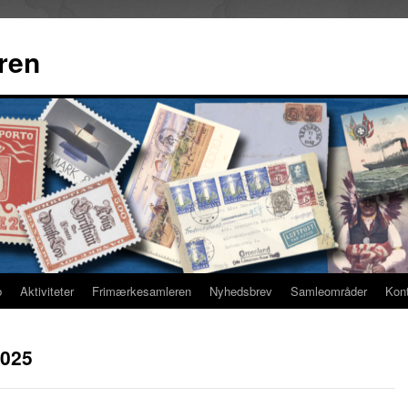
ren
b
Aktiviteter
Frimærkesamleren
Nyhedsbrev
Samleområder
Kon
2025