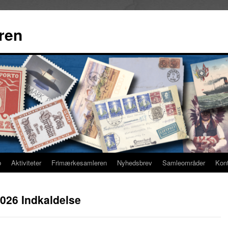
ren
b
Aktiviteter
Frimærkesamleren
Nyhedsbrev
Samleområder
Kon
026 Indkaldelse