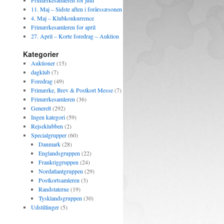
Frimærkesamleren for juni
11. Maj – Sidste aften i forårssæsonen
4. Maj – Klubkonkurrence
Frimærkesamleren for april
27. April – Korte foredrag – Auktion
Kategorier
Auktioner
(15)
dagklub
(7)
Foredrag
(49)
Frimærke, Brev & Postkort Messe
(7)
Frimærkesamleren
(36)
Generelt
(292)
Ingen kategori
(59)
Rejseklubben
(2)
Specialgrupper
(60)
Danmark
(28)
Englandsgruppen
(22)
Frankriggruppen
(24)
Nordatlantgruppen
(29)
Postkortsamleren
(3)
Randstaterne
(19)
Tysklandsgruppen
(30)
Udstillinger
(5)