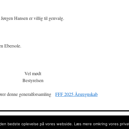
Jørgen Hansen er villig til genvalg.
ven Ebersole.
Vel mødt
Bestyrelsen
ører denne generalforsamling
FFF 2025 Årsregnskab
litik
 den bedste oplevelse på vores webside. Læs mere omkring vores privatli