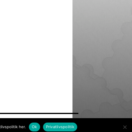
© Copyright Frimærkesamleren 2021
vspolitik her.
Ok
Privatlivspolitik