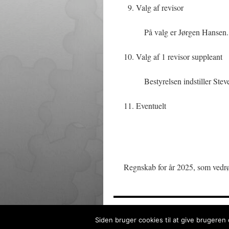
Valg af revisor
På valg er Jørgen Hansen. 
Valg af 1 revisor suppleant
Bestyrelsen indstiller Ste
Eventuelt
Regnskab for år 2025, som vedr
Frimærkesamleren
Privatlivspo
Siden bruger cookies til at give brugeren