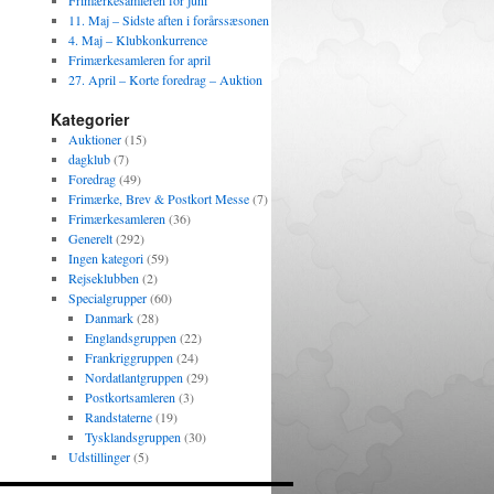
Frimærkesamleren for juni
11. Maj – Sidste aften i forårssæsonen
4. Maj – Klubkonkurrence
Frimærkesamleren for april
27. April – Korte foredrag – Auktion
Kategorier
Auktioner
(15)
dagklub
(7)
Foredrag
(49)
Frimærke, Brev & Postkort Messe
(7)
Frimærkesamleren
(36)
Generelt
(292)
Ingen kategori
(59)
Rejseklubben
(2)
Specialgrupper
(60)
Danmark
(28)
Englandsgruppen
(22)
Frankriggruppen
(24)
Nordatlantgruppen
(29)
Postkortsamleren
(3)
Randstaterne
(19)
Tysklandsgruppen
(30)
Udstillinger
(5)