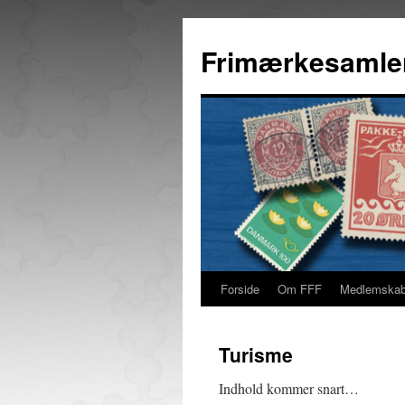
Hop
til
Frimærkesamle
indhold
Forside
Om FFF
Medlemska
Turisme
Indhold kommer snart…