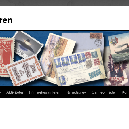
ren
b
Aktiviteter
Frimærkesamleren
Nyhedsbrev
Samleområder
Kon