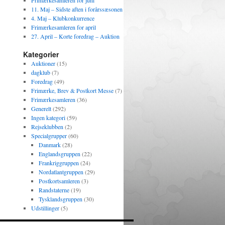
Frimærkesamleren for juni
11. Maj – Sidste aften i forårssæsonen
4. Maj – Klubkonkurrence
Frimærkesamleren for april
27. April – Korte foredrag – Auktion
Kategorier
Auktioner
(15)
dagklub
(7)
Foredrag
(49)
Frimærke, Brev & Postkort Messe
(7)
Frimærkesamleren
(36)
Generelt
(292)
Ingen kategori
(59)
Rejseklubben
(2)
Specialgrupper
(60)
Danmark
(28)
Englandsgruppen
(22)
Frankriggruppen
(24)
Nordatlantgruppen
(29)
Postkortsamleren
(3)
Randstaterne
(19)
Tysklandsgruppen
(30)
Udstillinger
(5)