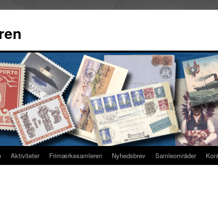
ren
b
Aktiviteter
Frimærkesamleren
Nyhedsbrev
Samleområder
Kon