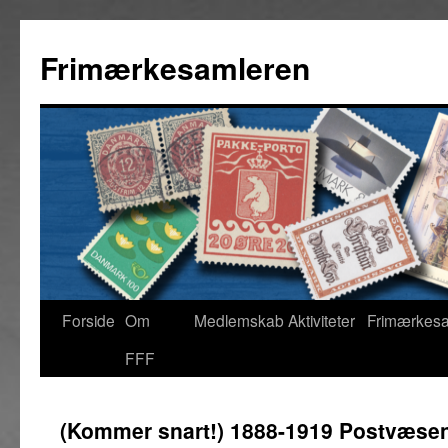
Hop
til
Frimærkesamleren
indhold
Forside
Om
Medlemskab
Aktiviteter
Frimærkes
FFF
(Kommer snart!) 1888-1919 Postvæse