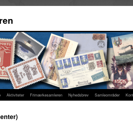
ren
b
Aktiviteter
Frimærkesamleren
Nyhedsbrev
Samleområder
Kon
venter)