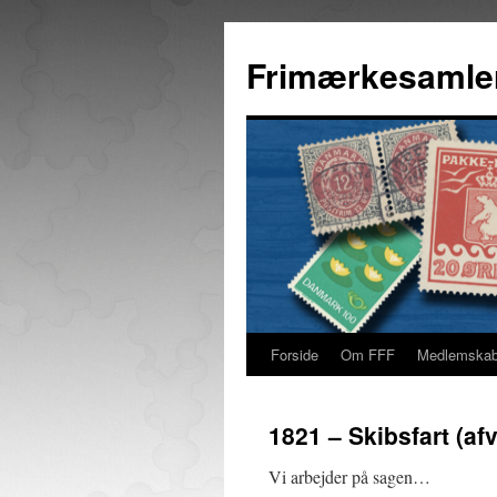
Hop
til
Frimærkesamle
indhold
Forside
Om FFF
Medlemska
1821 – Skibsfart (af
Vi arbejder på sagen…