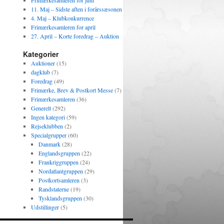
Frimærkesamleren for juni
11. Maj – Sidste aften i forårssæsonen
4. Maj – Klubkonkurrence
Frimærkesamleren for april
27. April – Korte foredrag – Auktion
Kategorier
Auktioner
(15)
dagklub
(7)
Foredrag
(49)
Frimærke, Brev & Postkort Messe
(7)
Frimærkesamleren
(36)
Generelt
(292)
Ingen kategori
(59)
Rejseklubben
(2)
Specialgrupper
(60)
Danmark
(28)
Englandsgruppen
(22)
Frankriggruppen
(24)
Nordatlantgruppen
(29)
Postkortsamleren
(3)
Randstaterne
(19)
Tysklandsgruppen
(30)
Udstillinger
(5)