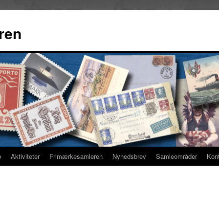
ren
b
Aktiviteter
Frimærkesamleren
Nyhedsbrev
Samleområder
Kon