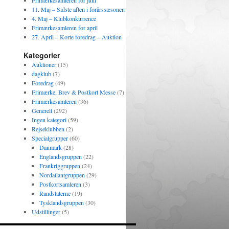
Frimærkesamleren for juni
11. Maj – Sidste aften i forårssæsonen
4. Maj – Klubkonkurrence
Frimærkesamleren for april
27. April – Korte foredrag – Auktion
Kategorier
Auktioner
(15)
dagklub
(7)
Foredrag
(49)
Frimærke, Brev & Postkort Messe
(7)
Frimærkesamleren
(36)
Generelt
(292)
Ingen kategori
(59)
Rejseklubben
(2)
Specialgrupper
(60)
Danmark
(28)
Englandsgruppen
(22)
Frankriggruppen
(24)
Nordatlantgruppen
(29)
Postkortsamleren
(3)
Randstaterne
(19)
Tysklandsgruppen
(30)
Udstillinger
(5)