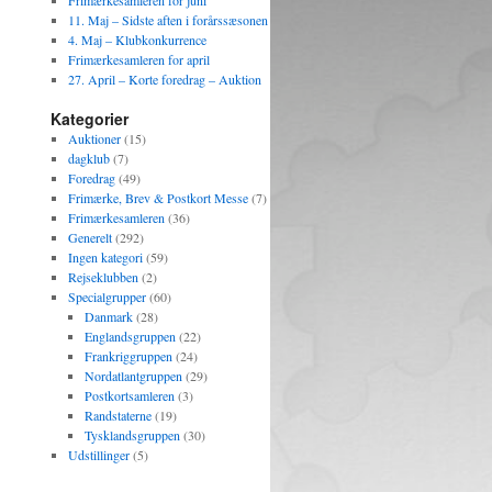
Frimærkesamleren for juni
11. Maj – Sidste aften i forårssæsonen
4. Maj – Klubkonkurrence
Frimærkesamleren for april
27. April – Korte foredrag – Auktion
Kategorier
Auktioner
(15)
dagklub
(7)
Foredrag
(49)
Frimærke, Brev & Postkort Messe
(7)
Frimærkesamleren
(36)
Generelt
(292)
Ingen kategori
(59)
Rejseklubben
(2)
Specialgrupper
(60)
Danmark
(28)
Englandsgruppen
(22)
Frankriggruppen
(24)
Nordatlantgruppen
(29)
Postkortsamleren
(3)
Randstaterne
(19)
Tysklandsgruppen
(30)
Udstillinger
(5)