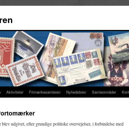
ren
b
Aktiviteter
Frimærkesamleren
Nyhedsbrev
Samleområder
Kon
Portomærker
e
blev udgivet, efter grundige politiske overvejelser, i forbindelse med