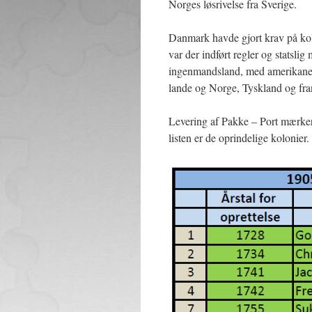
Norges løsrivelse fra Sverige.
Danmark havde gjort krav på kol
var der indført regler og statsl
ingenmandsland, med amerikanern
lande og Norge, Tyskland og fr
Levering af Pakke – Port mærke
listen er de oprindelige kolonier.