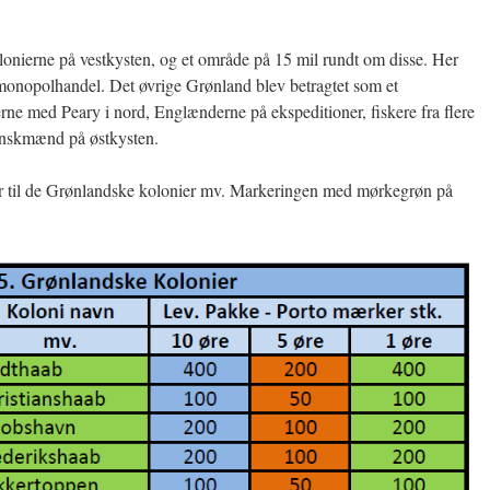
onierne på vestkysten, og et område på 15 mil rundt om disse. Her
ig monopolhandel. Det øvrige Grønland blev betragtet som et
e med Peary i nord, Englænderne på ekspeditioner, fiskere fra flere
anskmænd på østkysten.
r til de Grønlandske kolonier mv. Markeringen med mørkegrøn på