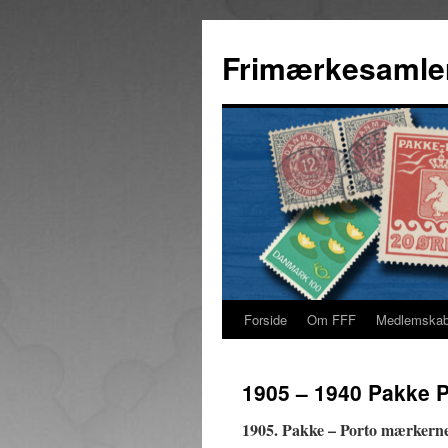
Hop
til
Frimærkesamle
indhold
Forside
Om FFF
Medlemska
1905 – 1940 Pakke 
1905. Pakke – Porto mærkern