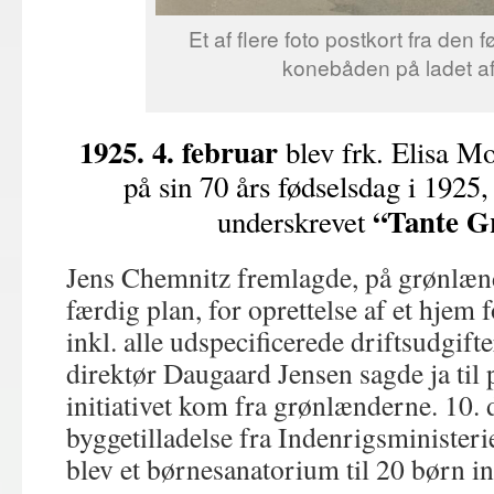
Et af flere foto postkort fra den f
konebåden på ladet af 
1925. 4. februar
blev frk. Elisa M
på sin 70 års fødselsdag i 1925,
“Tante G
underskrevet
Jens Chemnitz fremlagde, på grønlæn
færdig plan, for oprettelse af et hjem 
inkl. alle udspecificerede driftsudgif
direktør Daugaard Jensen sagde ja til 
initiativet kom fra grønlænderne. 10.
byggetilladelse fra Indenrigsministerie
blev et børnesanatorium til 20 børn in