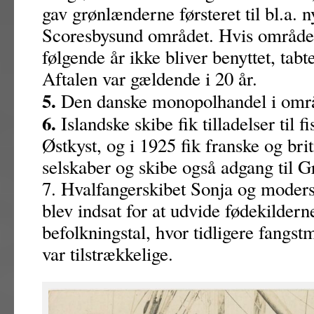
gav grønlænderne førsteret til bl.a. n
Scoresbysund området. Hvis område
følgende år ikke bliver benyttet, tabt
Aftalen var gældende i 20 år.
5.
Den danske monopolhandel i områd
6.
Islandske skibe fik tilladelser til 
Østkyst, og i 1925 fik franske og brit
selskaber og skibe også adgang til G
7. Hvalfangerskibet Sonja og moder
blev indsat for at udvide fødekilderne
befolkningstal, hvor tidligere fangs
var tilstrækkelige.