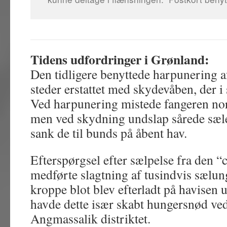
Tidens udfordringer i Grønland:
Den tidligere benyttede harpunering a
steder erstattet med skydevåben, der i 
Ved harpunering mistede fangeren nor
men ved skydning undslap sårede sæler
sank de til bunds på åbent hav.
Efterspørgsel efter sælpelse fra den “c
medførte slagtning af tusindvis sælun
kroppe blot blev efterladt på havisen
havde dette især skabt hungersnød ve
Angmassalik distriktet.