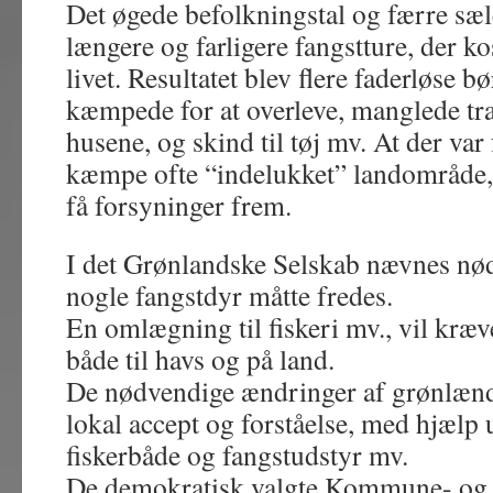
Det øgede befolkningstal og færre sæl
længere og farligere fangstture, der k
livet.
Resultatet blev flere faderløse b
kæmpede for at overleve, manglede tra
husene, og skind til tøj mv. At der var 
kæmpe ofte “indelukket” landområde, 
få forsyninger frem.
I det Grønlandske Selskab nævnes nø
nogle fangstdyr måtte fredes.
En omlægning til fiskeri mv., vil kræv
både til havs og på land.
De nødvendige ændringer af grønlænde
lokal accept og forståelse, med hjælp u
fiskerbåde og fangstudstyr mv.
De demokratisk valgte Kommune- og 