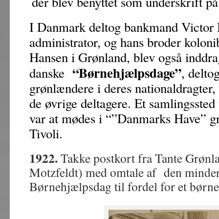
der blev benyttet som underskrift på 
I Danmark deltog bankmand Victor 
administrator, og hans broder kolon
Hansen i Grønland, blev også inddra
“Børnehjælpsdage”
danske
, deltog
grønlændere i deres nationaldragter, 
de øvrige deltagere. Et samlingssted
var at mødes i “”Danmarks Have” g
Tivoli.
1922.
Takke postkort fra Tante Grønl
Motzfeldt) med omtale af den minderi
Børnehjælpsdag til fordel for et børn