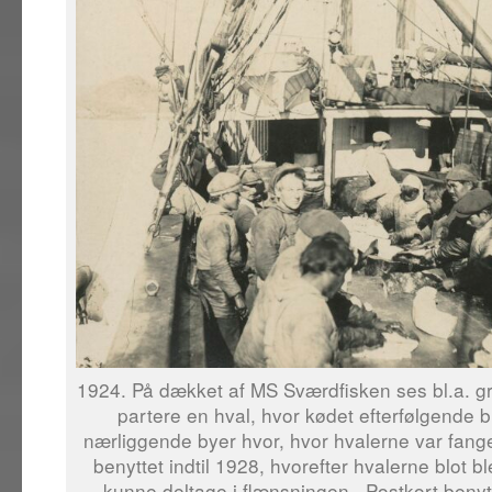
1924. På dækket af MS Sværdfisken ses bl.a. g
partere en hval, hvor kødet efterfølgende bl
nærliggende byer hvor, hvor hvalerne var fang
benyttet indtil 1928, hvorefter hvalerne blot bl
kunne deltage i flænsningen. Postkort benyt