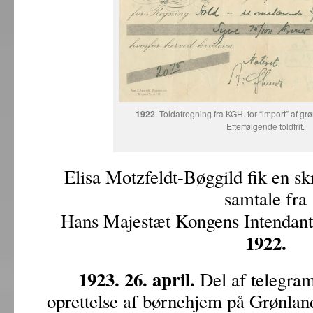
1922
. Toldafregning fra KGH. for “import” af g
Efterfølgende toldfrit.
Elisa Motzfeldt-Bøggild fik en skri
samtale fra
Hans Majestæt Kongens Intendan
1922.
1923. 26. april.
Del af telegram
oprettelse af børnehjem på Grønlan