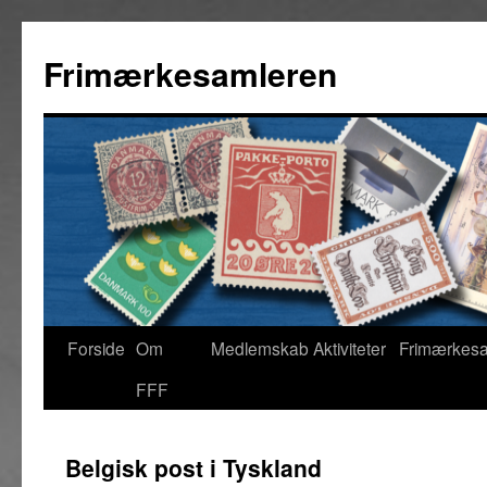
Hop
til
Frimærkesamleren
indhold
Forside
Om
Medlemskab
Aktiviteter
Frimærkes
FFF
Belgisk post i Tyskland