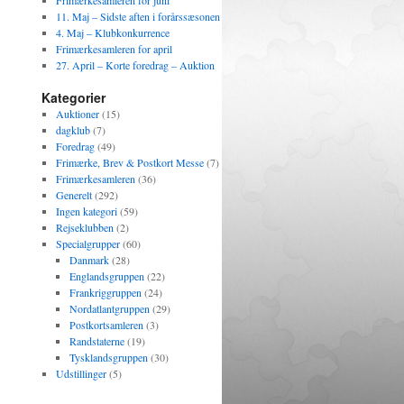
Frimærkesamleren for juni
11. Maj – Sidste aften i forårssæsonen
4. Maj – Klubkonkurrence
Frimærkesamleren for april
27. April – Korte foredrag – Auktion
Kategorier
Auktioner
(15)
dagklub
(7)
Foredrag
(49)
Frimærke, Brev & Postkort Messe
(7)
Frimærkesamleren
(36)
Generelt
(292)
Ingen kategori
(59)
Rejseklubben
(2)
Specialgrupper
(60)
Danmark
(28)
Englandsgruppen
(22)
Frankriggruppen
(24)
Nordatlantgruppen
(29)
Postkortsamleren
(3)
Randstaterne
(19)
Tysklandsgruppen
(30)
Udstillinger
(5)