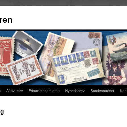
ren
b
Aktiviteter
Frimærkesamleren
Nyhedsbrev
Samleområder
Kon
rg