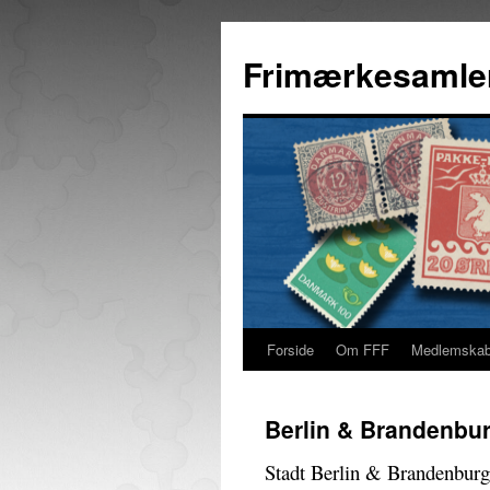
Hop
til
Frimærkesamle
indhold
Forside
Om FFF
Medlemska
Berlin & Brandenbu
Stadt Berlin & Brandenburg