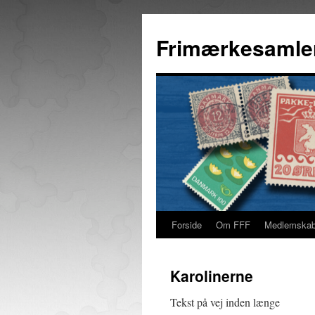
Hop
til
Frimærkesamle
indhold
Forside
Om FFF
Medlemska
Karolinerne
Tekst på vej inden længe