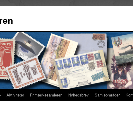
ren
b
Aktiviteter
Frimærkesamleren
Nyhedsbrev
Samleområder
Kon