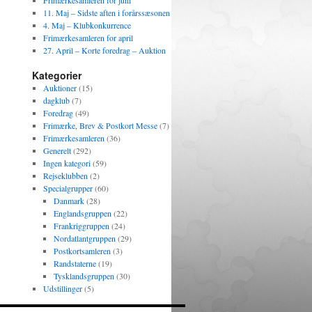
Frimærkesamleren for juni
11. Maj – Sidste aften i forårssæsonen
4. Maj – Klubkonkurrence
Frimærkesamleren for april
27. April – Korte foredrag – Auktion
Kategorier
Auktioner
(15)
dagklub
(7)
Foredrag
(49)
Frimærke, Brev & Postkort Messe
(7)
Frimærkesamleren
(36)
Generelt
(292)
Ingen kategori
(59)
Rejseklubben
(2)
Specialgrupper
(60)
Danmark
(28)
Englandsgruppen
(22)
Frankriggruppen
(24)
Nordatlantgruppen
(29)
Postkortsamleren
(3)
Randstaterne
(19)
Tysklandsgruppen
(30)
Udstillinger
(5)