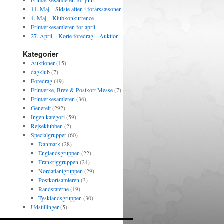
Frimærkesamleren for juni
11. Maj – Sidste aften i forårssæsonen
4. Maj – Klubkonkurrence
Frimærkesamleren for april
27. April – Korte foredrag – Auktion
Kategorier
Auktioner
(15)
dagklub
(7)
Foredrag
(49)
Frimærke, Brev & Postkort Messe
(7)
Frimærkesamleren
(36)
Generelt
(292)
Ingen kategori
(59)
Rejseklubben
(2)
Specialgrupper
(60)
Danmark
(28)
Englandsgruppen
(22)
Frankriggruppen
(24)
Nordatlantgruppen
(29)
Postkortsamleren
(3)
Randstaterne
(19)
Tysklandsgruppen
(30)
Udstillinger
(5)