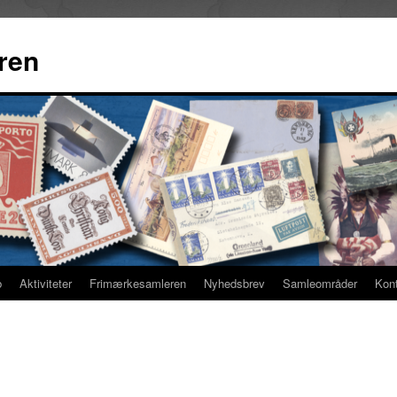
ren
b
Aktiviteter
Frimærkesamleren
Nyhedsbrev
Samleområder
Kon
n