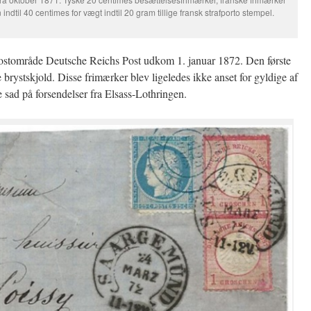
ndtil 40 centimes for vægt indtil 20 gram tillige fransk strafporto stempel.
postområde Deutsche Reichs Post udkom 1. januar 1872. Den første
brystskjold. Disse frimærker blev ligeledes ikke anset for gyldige af
sad på forsendelser fra Elsass-Lothringen.