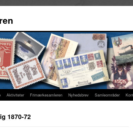
ren
b
Aktiviteter
Frimærkesamleren
Nyhedsbrev
Samleområder
Kon
ig 1870-72