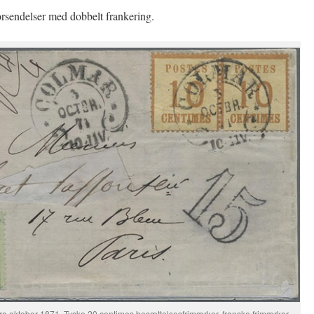
forsendelser med dobbelt frankering.
s fra oktober 1871. Tyske 20 centimes besættelsesfrimærker, franske frimærker