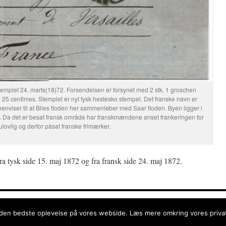
mplet 24. marts(18)72. Forsendelsen er forsynet med 2 stk. 1 groschen
d 25 centimes. Stemplet er nyt tysk hestesko stempel. Det franske navn er
viser til at Blies floden her sammenløber med Saar floden. Byen ligger i
r. Da det er besat fransk område har franskmændene anset frankeringen for
ulovlig og derfor påsat franske frimærker.
a tysk side 15. maj 1872 og fra fransk side 24. maj 1872.
litik
 den bedste oplevelse på vores webside. Læs mere omkring vores privatli