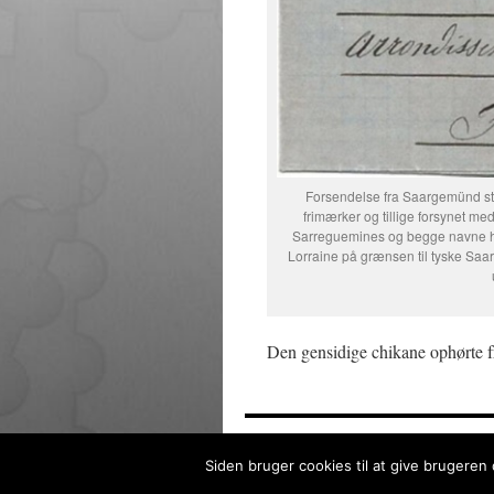
Forsendelse fra Saargemünd ste
frimærker og tillige forsynet me
Sarreguemines og begge navne hen
Lorraine på grænsen til tyske Saa
Den gensidige chikane ophørte fr
Frimærkesamleren
Privatlivspo
Siden bruger cookies til at give brugeren