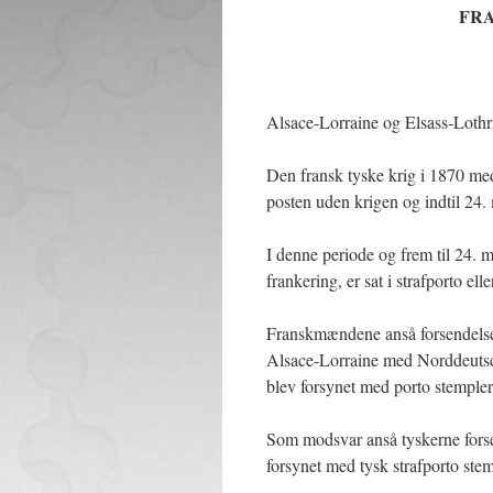
FRA
Alsace-Lorraine og Elsass-Lothr
Den fransk tyske krig i 1870 med
posten uden krigen og indtil 24.
I denne periode og frem til 24. 
frankering, er sat i strafporto e
Franskmændene anså forsendelser 
Alsace-Lorraine med Norddeutsch
blev forsynet med porto stempler 
Som modsvar anså tyskerne forsen
forsynet med tysk strafporto stem