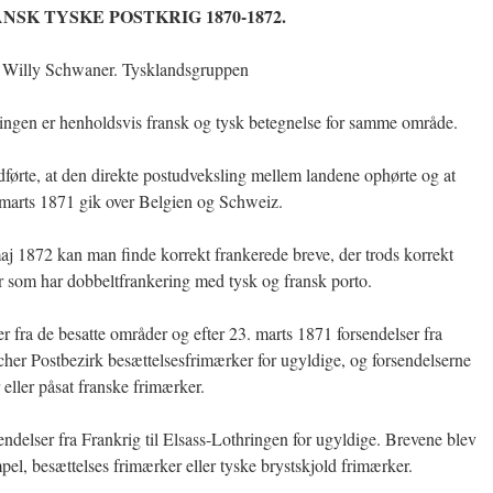
NSK TYSKE POSTKRIG 1870-1872.
Willy Schwaner. Tysklandsgruppen
ingen er henholdsvis fransk og tysk betegnelse for samme område.
førte, at den direkte postudveksling mellem landene ophørte og at
 marts 1871 gik over Belgien og Schweiz.
maj 1872 kan man finde korrekt frankerede breve, der trods korrekt
ller som har dobbeltfrankering med tysk og fransk porto.
fra de besatte områder og efter 23. marts 1871 forsendelser fra
er Postbezirk besættelsesfrimærker for ugyldige, og forsendelserne
eller påsat franske frimærker.
delser fra Frankrig til Elsass-Lothringen for ugyldige. Brevene blev
pel, besættelses frimærker eller tyske brystskjold frimærker.