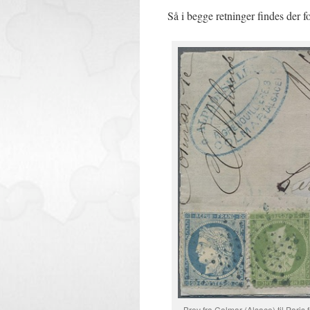
Så i begge retninger findes der 
Brev fra Colmar (Alsace) til Pari