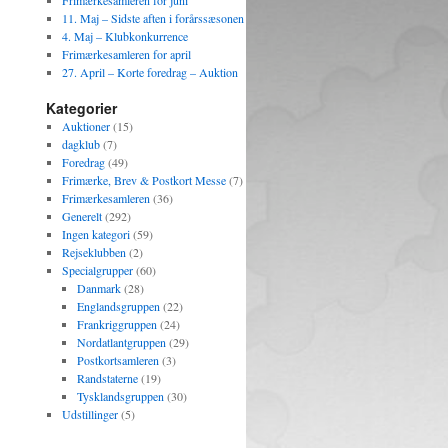
Frimærkesamleren for juni
11. Maj – Sidste aften i forårssæsonen
4. Maj – Klubkonkurrence
Frimærkesamleren for april
27. April – Korte foredrag – Auktion
Kategorier
Auktioner
(15)
dagklub
(7)
Foredrag
(49)
Frimærke, Brev & Postkort Messe
(7)
Frimærkesamleren
(36)
Generelt
(292)
Ingen kategori
(59)
Rejseklubben
(2)
Specialgrupper
(60)
Danmark
(28)
Englandsgruppen
(22)
Frankriggruppen
(24)
Nordatlantgruppen
(29)
Postkortsamleren
(3)
Randstaterne
(19)
Tysklandsgruppen
(30)
Udstillinger
(5)