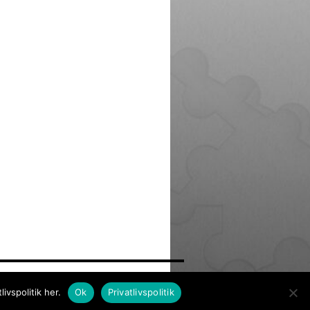
© Copyright Frimærkesamleren 2021
vspolitik her.
Ok
Privatlivspolitik