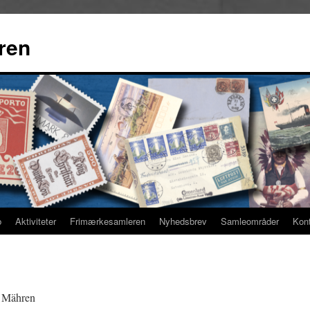
ren
b
Aktiviteter
Frimærkesamleren
Nyhedsbrev
Samleområder
Kon
 Mähren