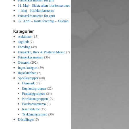
Frimærkesamleren for juni
11. Maj – Sidste aften i forårssæsonen
4. Maj – Klubkonkurrence
Frimærkesamleren for april
27. April – Korte foredrag – Auktion
Kategorier
Auktioner
(15)
dagklub
(7)
Foredrag
(49)
Frimærke, Brev & Postkort Messe
(7)
Frimærkesamleren
(36)
Generelt
(292)
Ingen kategori
(59)
Rejseklubben
(2)
Specialgrupper
(60)
Danmark
(28)
Englandsgruppen
(22)
Frankriggruppen
(24)
Nordatlantgruppen
(29)
Postkortsamleren
(3)
Randstaterne
(19)
Tysklandsgruppen
(30)
Udstillinger
(5)