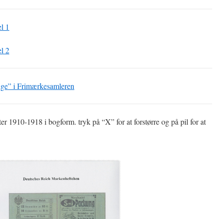
l 1
l 2
ige” i Frimærkesamleren
1910-1918 i bogform. tryk på “X” for at forstørre og på pil for at