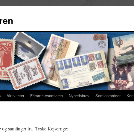
ren
b
Aktiviteter
Frimærkesamleren
Nyhedsbrev
Samleområder
Kon
lse og samlinger fra Tyske Kejserrige: