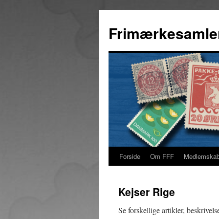
Hop
til
Frimærkesamle
indhold
Forside
Om FFF
Medlemska
Kejser Rige
Se forskellige artikler, beskrive