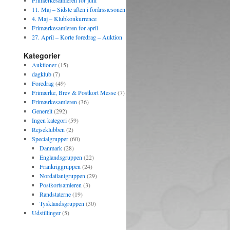
Frimærkesamleren for juni
11. Maj – Sidste aften i forårssæsonen
4. Maj – Klubkonkurrence
Frimærkesamleren for april
27. April – Korte foredrag – Auktion
Kategorier
Auktioner
(15)
dagklub
(7)
Foredrag
(49)
Frimærke, Brev & Postkort Messe
(7)
Frimærkesamleren
(36)
Generelt
(292)
Ingen kategori
(59)
Rejseklubben
(2)
Specialgrupper
(60)
Danmark
(28)
Englandsgruppen
(22)
Frankriggruppen
(24)
Nordatlantgruppen
(29)
Postkortsamleren
(3)
Randstaterne
(19)
Tysklandsgruppen
(30)
Udstillinger
(5)