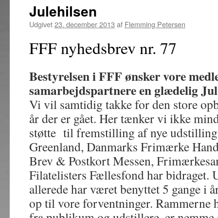
Julehilsen
Udgivet
23. december 2013
af
Flemming Petersen
FFF nyhedsbrev nr. 77
Bestyrelsen i FFF ønsker vore med
samarbejdspartnere en glædelig Jul
Vi vil samtidig takke for den store opb
år der er gået. Her tænker vi ikke mi
støtte til fremstilling af nye udstill
Greenland, Danmarks Frimærke Handl
Brev & Postkort Messen, Frimærkesa
Filatelisters Fællesfond har bidraget.
allerede har været benyttet 5 gange i år,
op til vore forventninger. Rammerne ha
fra publikum og udstillere, er nemme