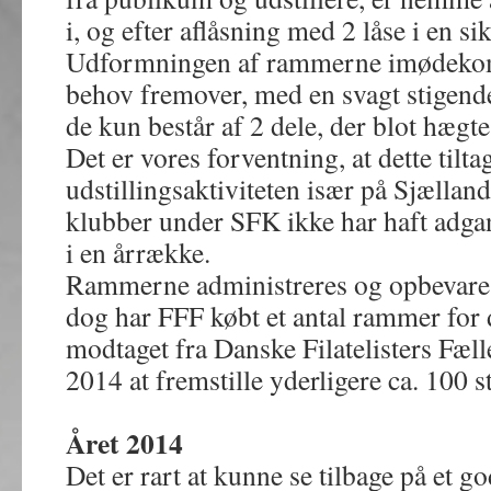
i, og efter aflåsning med 2 låse i en si
Udformningen af rammerne imødeko
behov fremover, med en svagt stigende
de kun består af 2 dele, der blot hæg
Det er vores forventning, at dette tilta
udstillingsaktiviteten især på Sjælland
klubber under SFK ikke har haft adgan
i en årrække.
Rammerne administreres og opbevare
dog har FFF købt et antal rammer for d
modtaget fra Danske Filatelisters Fæll
2014 at fremstille yderligere ca. 100 s
Året 2014
Det er rart at kunne se tilbage på et 