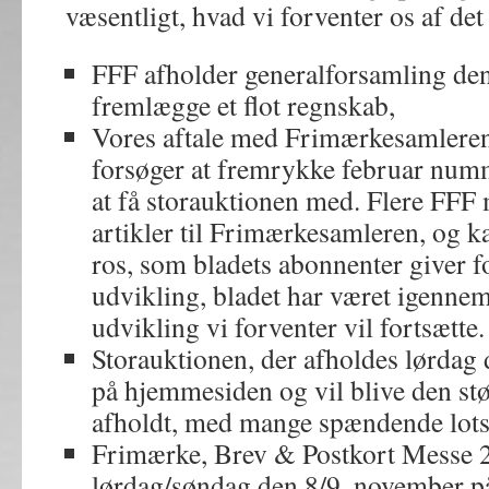
væsentligt, hvad vi forventer os af det
FFF afholder generalforsamling den 
fremlægge et flot regnskab,
Vores aftale med Frimærkesamleren 
forsøger at fremrykke februar nummer
at få storauktionen med. Flere FFF
artikler til Frimærkesamleren, og ka
ros, som bladets abonnenter giver f
udvikling, bladet har været igennem 
udvikling vi forventer vil fortsætte.
Storauktionen, der afholdes lørdag d
på hjemmesiden og vil blive den stø
afholdt, med mange spændende lots
Frimærke, Brev & Postkort Messe 20
lørdag/søndag den 8/9. november 