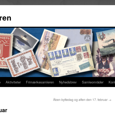
ren
b
Aktiviteter
Frimærkesamleren
Nyhedsbrev
Samleområder
Kon
Åben byttedag og aften den 17. februar
→
uar