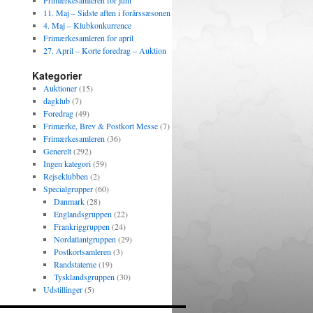
Frimærkesamleren for juni
11. Maj – Sidste aften i forårssæsonen
4. Maj – Klubkonkurrence
Frimærkesamleren for april
27. April – Korte foredrag – Auktion
Kategorier
Auktioner
(15)
dagklub
(7)
Foredrag
(49)
Frimærke, Brev & Postkort Messe
(7)
Frimærkesamleren
(36)
Generelt
(292)
Ingen kategori
(59)
Rejseklubben
(2)
Specialgrupper
(60)
Danmark
(28)
Englandsgruppen
(22)
Frankriggruppen
(24)
Nordatlantgruppen
(29)
Postkortsamleren
(3)
Randstaterne
(19)
Tysklandsgruppen
(30)
Udstillinger
(5)