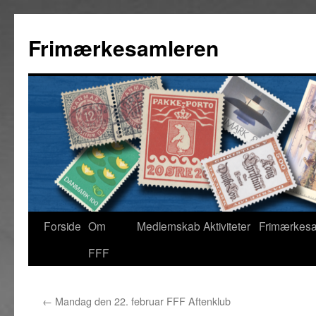
Hop
til
Frimærkesamleren
indhold
Forside
Om
Medlemskab
Aktiviteter
Frimærkes
FFF
←
Mandag den 22. februar FFF Aftenklub