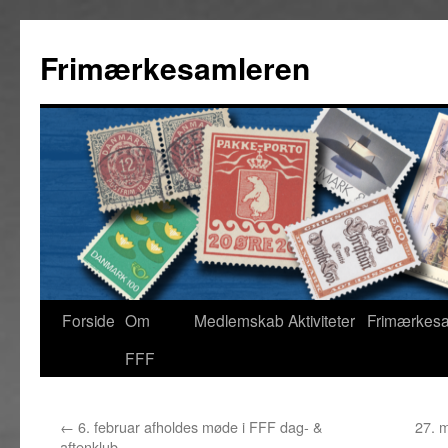
Hop
til
Frimærkesamleren
indhold
Forside
Om
Medlemskab
Aktiviteter
Frimærkes
FFF
←
6. februar afholdes møde i FFF dag- &
27. 
aftenklub