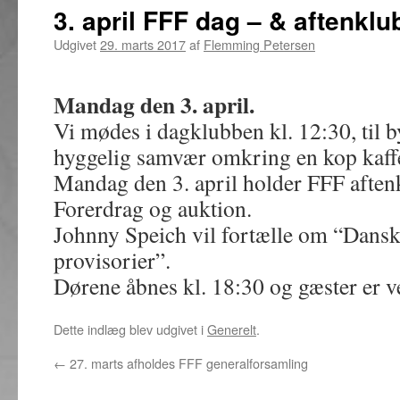
3. april FFF dag – & aftenkl
Udgivet
29. marts 2017
af
Flemming Petersen
Mandag den 3. april.
Vi mødes i dagklubben kl. 12:30, til b
hyggelig samvær omkring en kop kaf
Mandag den 3. april holder FFF afte
Forerdrag og auktion.
Johnny Speich vil fortælle om “Dansk
provisorier”.
Dørene åbnes kl. 18:30 og gæster er 
Dette indlæg blev udgivet i
Generelt
.
←
27. marts afholdes FFF generalforsamling